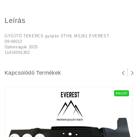
Leírás
GYÚJTÓ TEKERCS gyújtás STIHL MS261 EVEREST
09-04012
Újdonságok 2025
11414001302
Kapcsolódó Termékek
Akció!