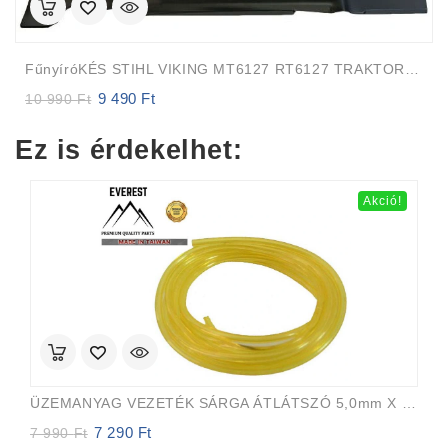
FűnyíróKÉS STIHL VIKING MT6127 RT6127 TRAKTOR 125cm EVEREST
9 490
Ft
Original
Current
10 990
Ft
price
price
was:
is:
Ez is érdekelhet:
10
9
990 Ft.
490 Ft.
Akció!
ÜZEMANYAG VEZETÉK SÁRGA ÁTLÁTSZÓ 5,0mm X 8,0mm 15m EVEREST PRO
7 290
Ft
Original
Current
7 990
Ft