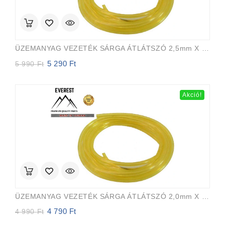
ÜZEMANYAG VEZETÉK SÁRGA ÁTLÁTSZÓ 2,5mm X 5,0mm 15m EVEREST PRO
5 290
Ft
Original
Current
5 990
Ft
price
price
was:
is:
5
5
Akció!
990 Ft.
290 Ft.
ÜZEMANYAG VEZETÉK SÁRGA ÁTLÁTSZÓ 2,0mm X 3,5mm 15m EVEREST PRO
4 790
Ft
Original
Current
4 990
Ft
price
price