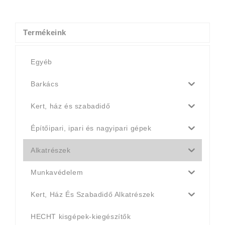
was:
is:
4
4
990 Ft.
790 Ft.
Termékeink
Egyéb
Barkács
Kert, ház és szabadidő
Építőipari, ipari és nagyipari gépek
Alkatrészek
Munkavédelem
Kert, Ház És Szabadidő Alkatrészek
HECHT kisgépek-kiegészítők