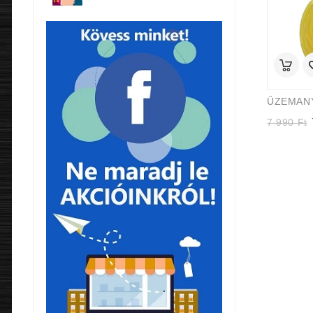
O
7 990
Ft
p
9