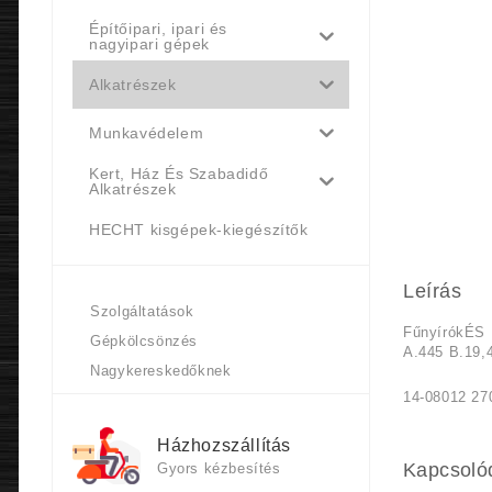
Építőipari, ipari és
nagyipari gépek
Alkatrészek
Munkavédelem
Kert, Ház És Szabadidő
Alkatrészek
HECHT kisgépek-kiegészítők
Leírás
Szolgáltatások
FűnyírókÉ
Gépkölcsönzés
A.445 B.19,
Nagykereskedőknek
14-08012 27
Házhozszállítás
Kapcsoló
Gyors kézbesítés