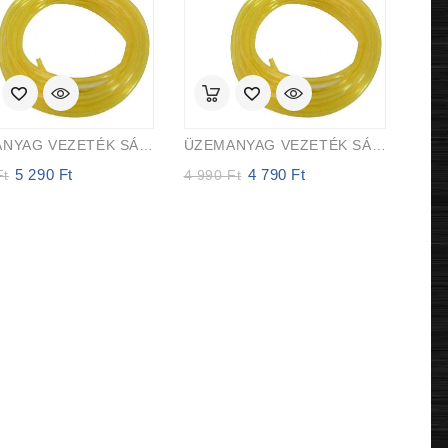
ÜZEMANYAG VEZETÉK SÁRGA ÁTLÁTSZÓ 2,5mm X 5,0mm 15m EVEREST PRO
ÜZEMANYAG VEZETÉK SÁRGA ÁTLÁTSZÓ 2,0mm X 3,5mm 15m EVEREST PRO
5 290
Ft
4 790
Ft
Original
Current
Original
Current
Ft
4 990
Ft
price
price
price
price
was:
is:
was:
is:
5
5
4
4
990 Ft.
290 Ft.
990 Ft.
790 Ft.