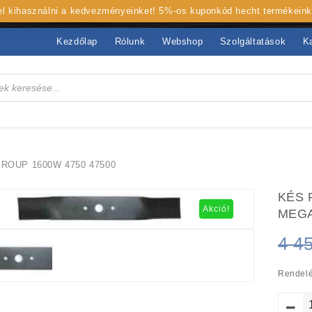
 el kihasználni a kedvezményeinket! 5%-os kuponkód hecht termékein
Kezdőlap
Rólunk
Webshop
Szolgáltatások
K
OUP 1600W 4750 47500
KÉS 
Akció!
MEGA
4 4
Rendelé