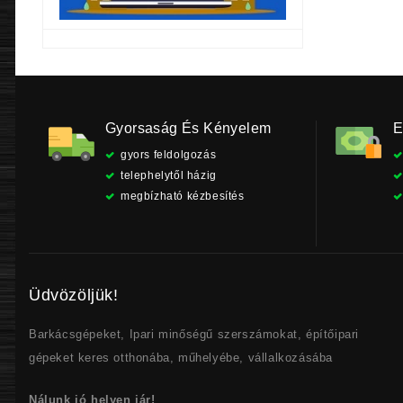
Gyorsaság És Kényelem
E
gyors feldolgozás
telephelytől házig
megbízható kézbesítés
Üdvözöljük!
Barkácsgépeket, Ipari minőségű szerszámokat, építőipari
gépeket keres otthonába, műhelyébe, vállalkozásába
Nálunk jó helyen jár!