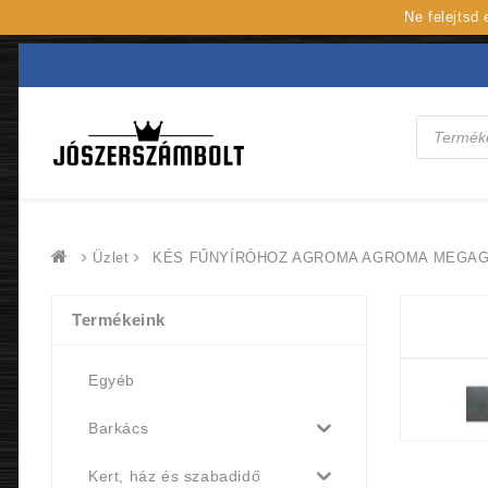
Ne felejtsd
Products
search
Üzlet
KÉS FŰNYÍRÓHOZ AGROMA AGROMA MEGAGR
Termékeink
Egyéb
Barkács
Kert, ház és szabadidő