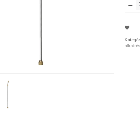
Kategór
alkatré