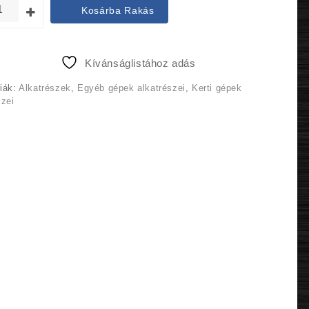
was:
is:
Kosárba Rakás
3
2
490 Ft.
790 Ft.
Kívánságlistához adás
iák:
Alkatrészek
,
Egyéb gépek alkatrészei
,
Kerti gépek
szei