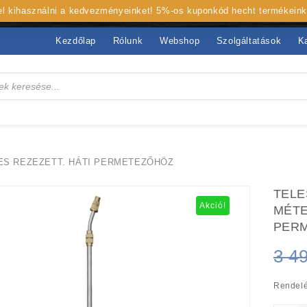
 el kihasználni a kedvezményeinket! 5%-os kuponkód hecht termékein
Kezdőlap
Rólunk
Webshop
Szolgáltatások
K
S REZEZETT. HÁTI PERMETEZŐHÖZ
TELE
Akció!
MÉTE
PER
3 4
Rendelé