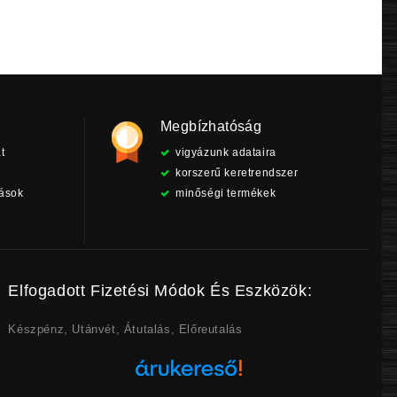
Megbízhatóság
t
vigyázunk adataira
korszerű keretrendszer
tások
minőségi termékek
Elfogadott Fizetési Módok És Eszközök:
Készpénz, Utánvét, Átutalás, Előreutalás