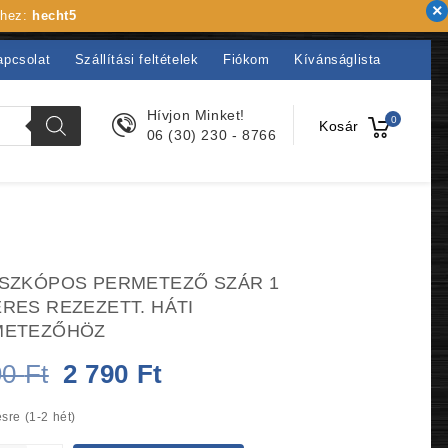
khez:
hecht5
apcsolat
Szállítási feltételek
Fiókom
Kívánságlista
Hívjon Minket!
0
Kosár
06 (30) 230 - 8766
SZKÓPOS PERMETEZŐ SZÁR 1
RES REZEZETT. HÁTI
METEZŐHÖZ
Original
Current
90
Ft
2 790
Ft
price
price
sre (1-2 hét)