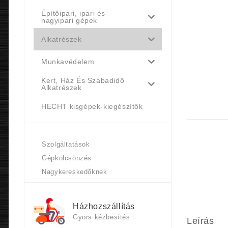
Építőipari, ipari és
nagyipari gépek
Alkatrészek
Munkavédelem
Kert, Ház És Szabadidő
Alkatrészek
HECHT kisgépek-kiegészítők
Szolgáltatások
Gépkölcsönzés
Nagykereskedőknek
Házhozszállítás
Gyors kézbesítés
Leírás