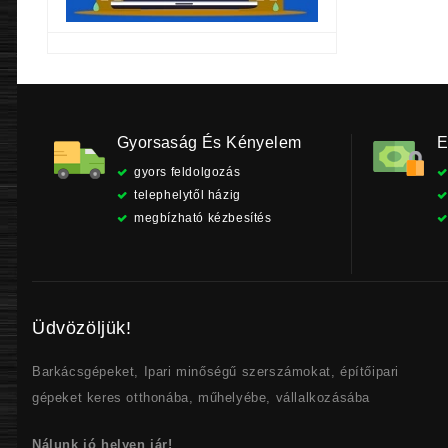
Gyorsaság És Kényelem
E
gyors feldolgozás
telephelytől házig
megbízható kézbesítés
Üdvözöljük!
Barkácsgépeket, Ipari minőségű szerszámokat, építőipari
gépeket keres otthonába, műhelyébe, vállalkozásába
Nálunk jó helyen jár!