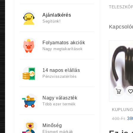
TELESZKÓP
Ajánlatkérés
Segítünk!
Kapcsoló
Folyamatos akciók
Nagy megtakarítások
14 napos elállás
Pénzvisszatérítés
Nagy választék
Több ezer termék
3
Orig
400
Ft
pric
Minőség
was
Elismert márkák