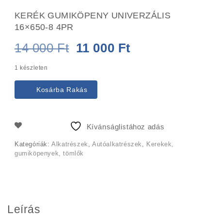
KERÉK GUMIKÖPENY UNIVERZÁLIS
16×650-8 4PR
Original
Current
14 000
Ft
11 000
Ft
price
price
1 készleten
was:
is:
Kosárba Rakás
14
11
000 Ft.
000 Ft.
Kívánságlistához adás
Kategóriák:
Alkatrészek
,
Autóalkatrészek
,
Kerekek,
gumiköpenyek, tömlők
Leírás