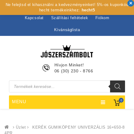
Ne felejtsd el kihasználni a kedvezményeinket! 5%-os kuponkód
Kezdőlap
Rólunk
Webshop
Szolgáltatások
hecht termékeinkhez:
hecht5
Kapcsolat
Szállítási feltételek
Fiókom
Kívánságlista
Hívjon Minket!
06 (30) 230 - 8766
Products
search
0
MENU
Üzlet
KERÉK GUMIKÖPENY UNIVERZÁLIS 16×650-8
4PR