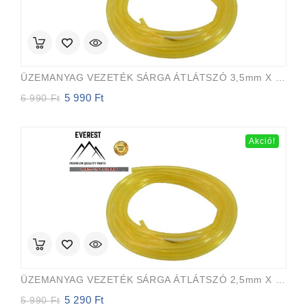
ÜZEMANYAG VEZETÉK SÁRGA ÁTLÁTSZÓ 3,5mm X 6,5mm 15m EVEREST PRO
5 990
Ft
Original
Current
6 990
Ft
price
price
was:
is:
6
5
Akció!
990 Ft.
990 Ft.
ÜZEMANYAG VEZETÉK SÁRGA ÁTLÁTSZÓ 2,5mm X 5,0mm 15m EVEREST PRO
5 290
Ft
Original
Current
5 990
Ft