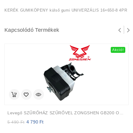
KERÉK GUMIKÖPENY külső gumi UNIVERZÁLIS 16×650-8 4PR
Kapcsolódó Termékek
Akció!
Levegő SZŰRŐHÁZ SZŰRŐVEL ZONGSHEN GB200 OLAJOS LÉGSZŰRŐ
4 790
Ft
Original
Current
5 490
Ft
price
price
was:
is: