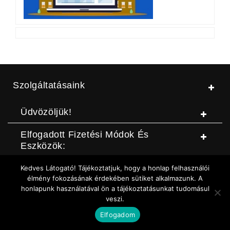
Szolgáltatásaink
Üdvözöljük!
Elfogadott Fizetési Módok És
Eszközök:
Kedves Látogató! Tájékoztatjuk, hogy a honlap felhasználói
© Jószerszámbolt |
ASZF
|
Adatvédelmi szabályzat
|
Elállási
élmény fokozásának érdekében sütiket alkalmazunk. A
honlapunk használatával ön a tájékoztatásunkat tudomásul
nyilatkozat (DOC letöltése)
|
Elállási nyilatkozat (Online form)
|
veszi.
Sütikezelési szabályzat
Elfogadom