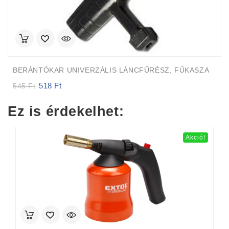
BERÁNTÓKAR UNIVERZÁLIS LÁNCFŰRÉSZ, FŰKASZA
518
Ft
Original
Current
545
Ft
price
price
was:
is:
Ez is érdekelhet:
545 Ft.
518 Ft.
Akció!