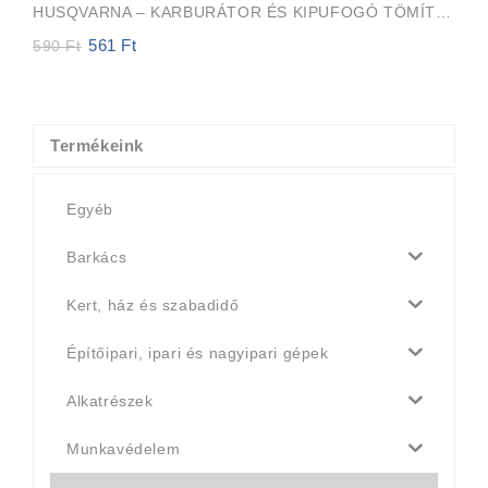
HUSQVARNA – KARBURÁTOR ÉS KIPUFOGÓ TÖMÍTÉS HUSQVARNA 36, 37, 41, 42, 136, 137, 141, 142
561
Ft
Original
Current
590
Ft
price
price
was:
is:
590 Ft.
561 Ft.
Termékeink
Egyéb
Barkács
Kert, ház és szabadidő
Építőipari, ipari és nagyipari gépek
Alkatrészek
Munkavédelem