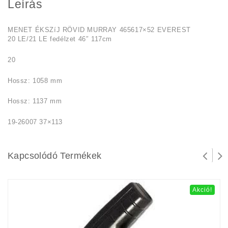
Leírás
MENET ÉKSZíJ RÖVID MURRAY 465617×52 EVEREST
20 LE/21 LE fedélzet 46″ 117cm
20
Hossz: 1058 mm
Hossz: 1137 mm
19-26007 37×113
Kapcsolódó Termékek
Akció!