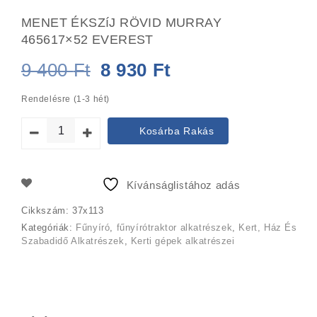
MENET ÉKSZíJ RÖVID MURRAY
465617×52 EVEREST
Original
Current
9 400
Ft
8 930
Ft
price
price
Rendelésre (1-3 hét)
was:
is:
Kosárba Rakás
9
8
400 Ft.
930 Ft.
Kívánságlistához adás
Cikkszám:
37x113
Kategóriák:
Fűnyíró
,
fűnyírótraktor alkatrészek
,
Kert, Ház És
Szabadidő Alkatrészek
,
Kerti gépek alkatrészei