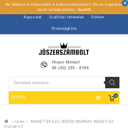
Ne felejtsd el kihasználni a kedvezményeinket! 5%-os kuponkód
Kezdőlap
Rólunk
Webshop
Szolgáltatások
hecht termékeinkhez:
hecht5
Kapcsolat
Szállítási feltételek
Fiókom
Kívánságlista
Hívjon Minket!
06 (30) 230 - 8766
Products
search
0
MENU
Üzlet
MENET ÉKSZíJ RÖVID MURRAY 465617×52
EVEREST