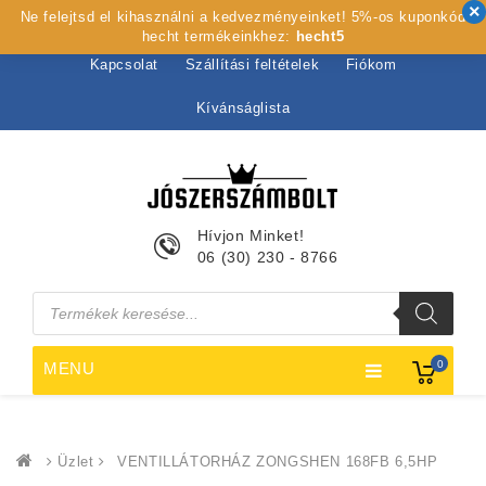
Ne felejtsd el kihasználni a kedvezményeinket! 5%-os kuponkód
Kezdőlap
Rólunk
Webshop
Szolgáltatások
hecht termékeinkhez:
hecht5
Kapcsolat
Szállítási feltételek
Fiókom
Kívánságlista
Hívjon Minket!
06 (30) 230 - 8766
Products
search
0
MENU
Üzlet
VENTILLÁTORHÁZ ZONGSHEN 168FB 6,5HP