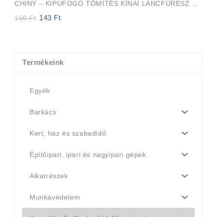
CHINY – KIPUFOGÓ TÖMÍTÉS KÍNAI LÁNCFŰRÉSZ 45cc, 52cc, 58cc
143
Ft
Original
Current
150
Ft
price
price
was:
is:
150 Ft.
143 Ft.
Termékeink
Egyéb
Barkács
Kert, ház és szabadidő
Építőipari, ipari és nagyipari gépek
Alkatrészek
Munkavédelem