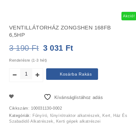
Akció!
VENTILLÁTORHÁZ ZONGSHEN 168FB
6,5HP
Original
Current
3 190
Ft
3 031
Ft
price
price
Rendelésre (1-3 hét)
was:
is:
Kosárba Rakás
3
3
190 Ft.
031 Ft.
Kívánságlistához adás
Cikkszám:
100031130-0002
Kategóriák:
Fűnyíró
,
fűnyírótraktor alkatrészek
,
Kert, Ház És
Szabadidő Alkatrészek
,
Kerti gépek alkatrészei