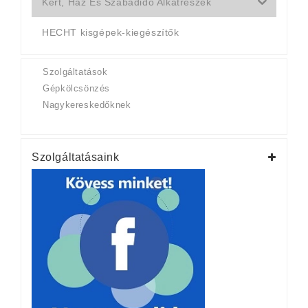
Kert, Ház És Szabadidő Alkatrészek
HECHT kisgépek-kiegészítők
Szolgáltatások
Gépkölcsönzés
Nagykereskedőknek
Szolgáltatásaink