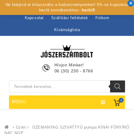
Ne felejtsd el kihasználni a kedvezményeinket! 5%-os kuponkód
Kezdőlap
Rólunk
Webshop
Szolgáltatások
hecht termékeinkhez:
hecht5
Kapcsolat
Szállítási feltételek
Fiókom
Kívánságlista
Hívjon Minket!
06 (30) 230 - 8766
Products
search
0
MENU
Üzlet
ÜZEMANYAG SZIVATTYÚ pumpa KÍNAI FŰNYÍRÓ
NAC NGP