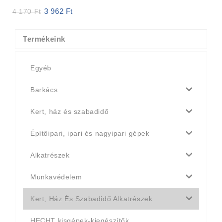
3 962
Ft
Original
Current
4 170
Ft
price
price
was:
is:
4
3
Termékeink
170 Ft.
962 Ft.
Egyéb
Barkács
Kert, ház és szabadidő
Építőipari, ipari és nagyipari gépek
Alkatrészek
Munkavédelem
Kert, Ház És Szabadidő Alkatrészek
HECHT kisgépek-kiegészítők