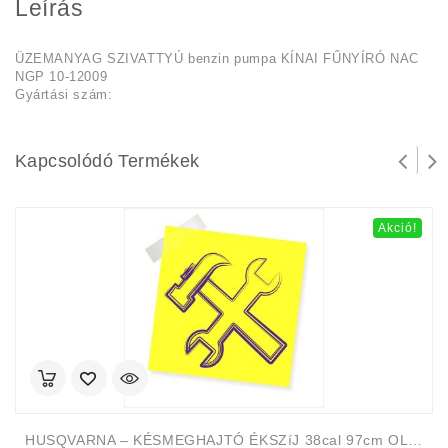
Leírás
ÜZEMANYAG SZIVATTYÚ benzin pumpa KÍNAI FŰNYÍRÓ NAC
NGP 10-12009
Gyártási szám:
Kapcsolódó Termékek
Akció!
HUSQVARNA – KÉSMEGHAJTÓ ÉKSZíJ 38cal 97cm OLDAL KIVETÉSŰ HUSQVARNA CRAFTSMAN