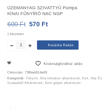
ÜZEMANYAG SZIVATTYÚ Pumpa
KÍNAI FŰNYÍRÓ NAC NGP
Original
Current
600
Ft
570
Ft
price
price
1 készleten
was:
is:
Kosárba Rakás
600 Ft.
570 Ft.
Kívánságlistához adás
Cikkszám:
738bab814a69
Kategóriák:
Fűnyíró, fűnyírótraktor alkatrészek
,
Kert, Ház És
Szabadidő Alkatrészek
,
Kerti gépek alkatrészei