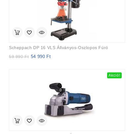
Scheppach DP 16 VLS Állványos-Oszlopos Fúró
54 990
Ft
Original
Current
59 990
Ft
price
price
was:
is:
59
54
Akció!
990 Ft.
990 Ft.