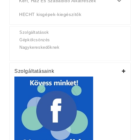
Kert, Ház És Szabadidő Alkatrészek
HECHT kisgépek-kiegészítők
Szolgáltatások
Gépkölcsönzés
Nagykereskedőknek
Szolgáltatásaink