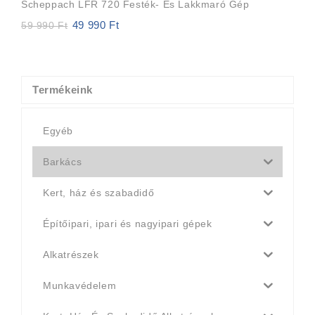
Scheppach LFR 720 Festék- És Lakkmaró Gép
49 990
Ft
Original
Current
59 990
Ft
price
price
was:
is:
59
49
990 Ft.
990 Ft.
Termékeink
Egyéb
Barkács
Kert, ház és szabadidő
Építőipari, ipari és nagyipari gépek
Alkatrészek
Munkavédelem