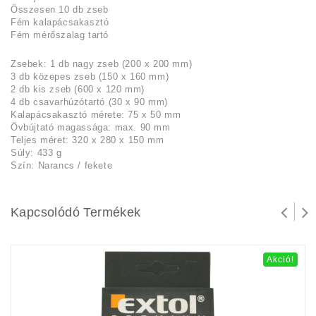
Összesen 10 db zseb
Fém kalapácsakasztó
Fém mérőszalag tartó
Zsebek: 1 db nagy zseb (200 x 200 mm)
3 db közepes zseb (150 x 160 mm)
2 db kis zseb (600 x 120 mm)
4 db csavarhúzótartó (30 x 90 mm)
Kalapácsakasztó mérete: 75 x 50 mm
Övbújtató magassága: max. 90 mm
Teljes méret: 320 x 280 x 150 mm
Súly: 433 g
Szín: Narancs / fekete
Kapcsolódó Termékek
Akció!