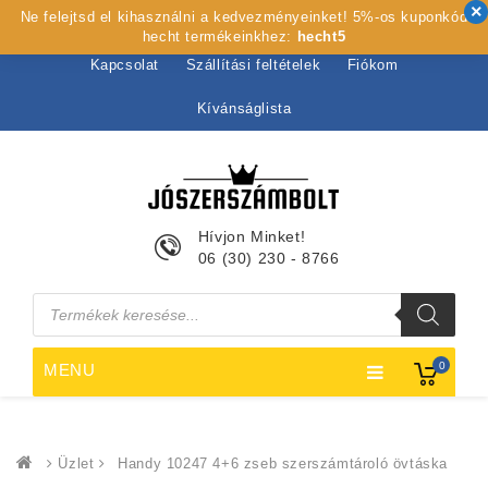
Ne felejtsd el kihasználni a kedvezményeinket! 5%-os kuponkód
Kezdőlap
Rólunk
Webshop
Szolgáltatások
hecht termékeinkhez:
hecht5
Kapcsolat
Szállítási feltételek
Fiókom
Kívánságlista
Hívjon Minket!
06 (30) 230 - 8766
Products
search
0
MENU
Üzlet
Handy 10247 4+6 zseb szerszámtároló övtáska