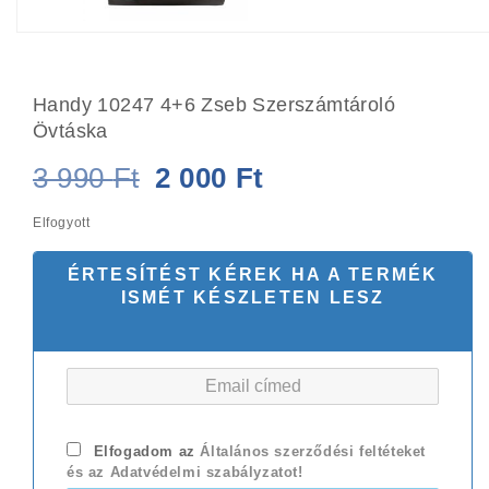
Handy 10247 4+6 Zseb Szerszámtároló
Övtáska
Original
Current
3 990
Ft
2 000
Ft
price
price
Elfogyott
was:
is:
ÉRTESÍTÉST KÉREK HA A TERMÉK
3
2
ISMÉT KÉSZLETEN LESZ
990 Ft.
000 Ft.
Elfogadom az
Általános szerződési feltéteket
és az Adatvédelmi szabályzatot!