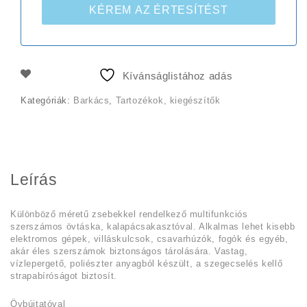
KÉREM AZ ÉRTESÍTÉST
Kívánságlistához adás
Kategóriák:
Barkács
,
Tartozékok, kiegészítők
Leírás
Különböző méretű zsebekkel rendelkező multifunkciós
szerszámos övtáska, kalapácsakasztóval. Alkalmas lehet kisebb
elektromos gépek, villáskulcsok, csavarhúzók, fogók és egyéb,
akár éles szerszámok biztonságos tárolására. Vastag,
vízlepergető, poliészter anyagból készült, a szegecselés kellő
strapabíróságot biztosít.
Övbújtatóval