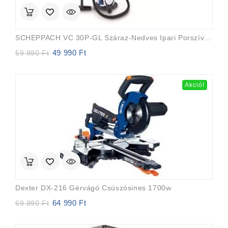
SCHEPPACH VC 30P-GL Száraz-Nedves Ipari Porszívó Szűrőtisztító Funkcióval (1200W/30l)
49 990
Ft
Original
Current
59 990
Ft
price
price
was:
is:
59
49
Akció!
990 Ft.
990 Ft.
Dexter DX-216 Gérvágó Csúszósines 1700w
64 990
Ft
Original
Current
69 990
Ft
price
price
was:
is: