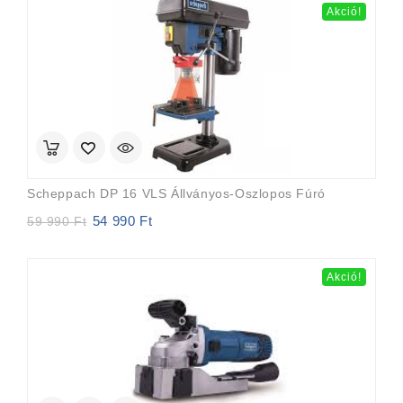
69
64
Akció!
990 Ft.
990 Ft.
Scheppach DP 16 VLS Állványos-Oszlopos Fúró
54 990
Ft
Original
Current
59 990
Ft
price
price
was:
is:
59
54
Akció!
990 Ft.
990 Ft.