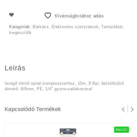
490 Ft.
000 Ft.
Kívánságlistához adás
Kategóriák:
Barkács
,
Elektromos szerszámok
,
Tartozékok,
kiegészítők
Leírás
levegő tömlő spirál kompresszorhoz, 10m, 8 Bar, belső/külső
átmérő: 6/8mm, PE, 1/4″ gyorscsatlakozóval
Kapcsolódó Termékek
Akció!