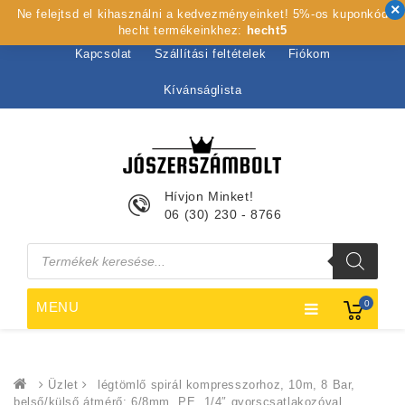
Ne felejtsd el kihasználni a kedvezményeinket! 5%-os kuponkód
Kezdőlap
Rólunk
Webshop
Szolgáltatások
hecht termékeinkhez:
hecht5
Kapcsolat
Szállítási feltételek
Fiókom
Kívánságlista
Hívjon Minket!
06 (30) 230 - 8766
Products
search
0
MENU
Üzlet
légtömlő spirál kompresszorhoz, 10m, 8 Bar,
belső/külső átmérő: 6/8mm, PE, 1/4″ gyorscsatlakozóval