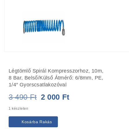
Légtömlő Spirál Kompresszorhoz, 10m,
8 Bar, Belső/külső Átmérő: 6/8mm, PE,
1/4″ Gyorscsatlakozóval
Original
Current
3 490
Ft
2 000
Ft
price
price
1 készleten
was:
is:
Kosárba Rakás
3
2