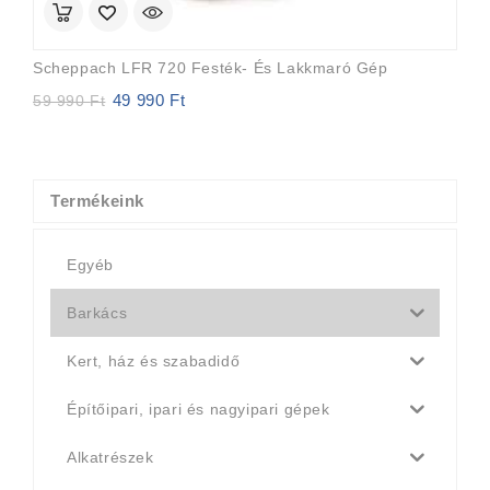
Scheppach LFR 720 Festék- És Lakkmaró Gép
49 990
Ft
Original
Current
59 990
Ft
price
price
was:
is:
59
49
990 Ft.
990 Ft.
Termékeink
Egyéb
Barkács
Kert, ház és szabadidő
Építőipari, ipari és nagyipari gépek
Alkatrészek