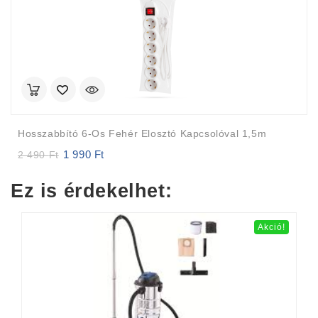
Hosszabbító 6-Os Fehér Elosztó Kapcsolóval 1,5m
1 990
Ft
Original
Current
2 490
Ft
price
price
was:
is:
Ez is érdekelhet:
2
1
490 Ft.
990 Ft.
Akció!