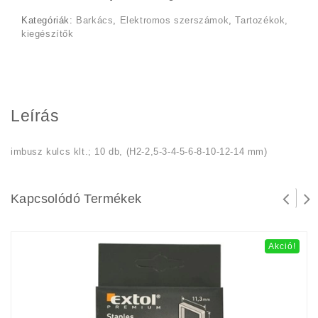
490 Ft.
290 Ft.
Kategóriák:
Barkács
,
Elektromos szerszámok
,
Tartozékok,
kiegészítők
Leírás
imbusz kulcs klt.; 10 db, (H2-2,5-3-4-5-6-8-10-12-14 mm)
Kapcsolódó Termékek
Akció!