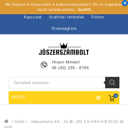
Ne felejtsd el kihasználni a kedvezményeinket! 5%-os kuponkód
Kezdőlap
Rólunk
Webshop
Szolgáltatások
hecht termékeinkhez:
hecht5
Kapcsolat
Szállítási feltételek
Fiókom
Kívánságlista
Hívjon Minket!
06 (30) 230 - 8766
Products
search
0
MENU
Üzlet
imbuszkulcs klt.; 10 db, (H2-2,5-3-4-5-6-8-10-12-14
mm)