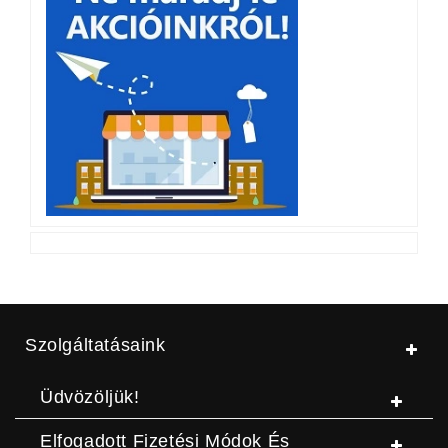
Szolgáltatásaink
Üdvözöljük!
Elfogadott Fizetési Módok És