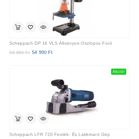
Scheppach DP 16 VLS Állványos-Oszlopos Fúró
54 990
Ft
Original
Current
59 990
Ft
price
price
was:
is:
59
54
Akció!
990 Ft.
990 Ft.
Scheppach LFR 720 Festék- És Lakkmaró Gép