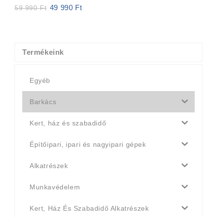
49 990
Ft
Original
Current
59 990
Ft
price
price
was:
is:
59
49
990 Ft.
990 Ft.
Termékeink
Egyéb
Barkács
Kert, ház és szabadidő
Építőipari, ipari és nagyipari gépek
Alkatrészek
Munkavédelem
Kert, Ház És Szabadidő Alkatrészek