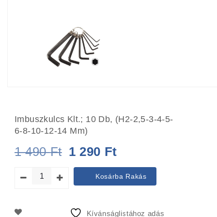
Imbuszkulcs Klt.; 10 Db, (H2-2,5-3-4-5-
6-8-10-12-14 Mm)
Original
Current
1 490
Ft
1 290
Ft
price
price
Kosárba Rakás
was:
is:
1
1
Kívánságlistához adás