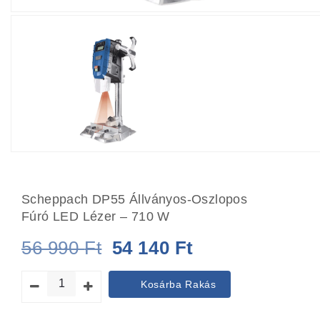
Scheppach DP55 Állványos-Oszlopos
Fúró LED Lézer – 710 W
Original
Current
56 990
Ft
54 140
Ft
price
price
Kosárba Rakás
was:
is: