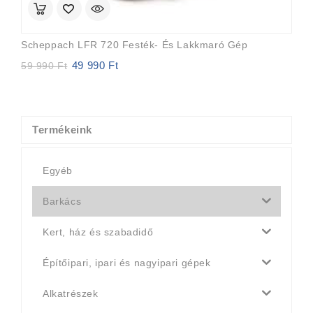
Scheppach LFR 720 Festék- És Lakkmaró Gép
49 990
Ft
Original
Current
59 990
Ft
price
price
was:
is:
59
49
990 Ft.
990 Ft.
Termékeink
Egyéb
Barkács
Kert, ház és szabadidő
Építőipari, ipari és nagyipari gépek
Alkatrészek