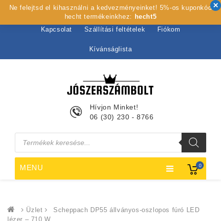
Ne felejtsd el kihasználni a kedvezményeinket! 5%-os kuponkód
Kezdőlap
Rólunk
Webshop
Szolgáltatások
hecht termékeinkhez:
hecht5
Kapcsolat
Szállítási feltételek
Fiókom
Kívánságlista
Hívjon Minket!
06 (30) 230 - 8766
Products
search
0
MENU
Üzlet
Scheppach DP55 állványos-oszlopos fúró LED
lézer – 710 W