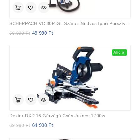
SCHEPPACH VC 30P-GL Száraz-Nedves Ipari Porszívó Szűrőtisztító Funkcióval (1200W/30l)
49 990
Ft
Original
Current
59 990
Ft
price
price
was:
is:
59
49
Akció!
990 Ft.
990 Ft.
Dexter DX-216 Gérvágó Csúszósines 1700w
64 990
Ft
Original
Current
69 990
Ft
price
price
was:
is: