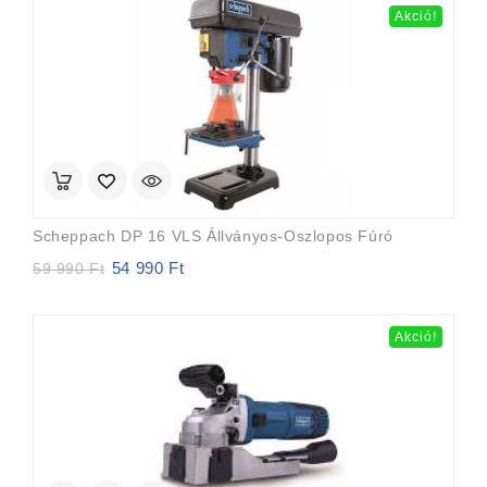
69
64
Akció!
990 Ft.
990 Ft.
Scheppach DP 16 VLS Állványos-Oszlopos Fúró
54 990
Ft
Original
Current
59 990
Ft
price
price
was:
is:
59
54
Akció!
990 Ft.
990 Ft.