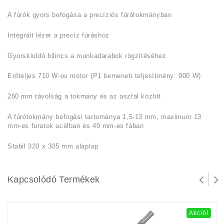
A fúrók gyors befogása a precíziós fúrótokmányban
Integrált lézer a precíz fúráshoz
Gyorskioldó bilincs a munkadarabok rögzítéséhez
Erőteljes 710 W-os motor (P1 bemeneti teljesítmény: 900 W)
260 mm távolság a tokmány és az asztal között
A fúrótokmány befogási tartománya 1,5-13 mm, maximum 13
mm-es furatok acélban és 40 mm-es fában
Stabil 320 x 305 mm alaplap
Kapcsolódó Termékek
Akció!