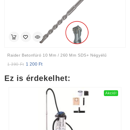
Raider Betonfúró 10 Mm / 260 Mm SDS+ Négyélű
1 200
Ft
Original
Current
1 390
Ft
price
price
was:
is:
Ez is érdekelhet:
1
1
390 Ft.
200 Ft.
Akció!