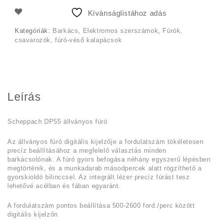
56
54
Kívánságlistához adás
990 Ft.
140 Ft.
Kategóriák:
Barkács
,
Elektromos szerszámok
,
Fúrók,
csavarozók, fúró-véső kalapácsok
Leírás
Scheppach DP55 állványos fúró
Az állványos fúró digitális kijelzője a fordulatszám tökéletesen
precíz beállításához a megfelelő választás minden
barkácsolónak. A fúró gyors befogása néhány egyszerű lépésben
megtörténik, és a munkadarab másodpercek alatt rögzíthető a
gyorskioldó bilinccsel. Az integrált lézer precíz fúrást tesz
lehetővé acélban és fában egyaránt.
A fordulatszám pontos beállítása 500-2600 ford./perc között
digitális kijelzőn