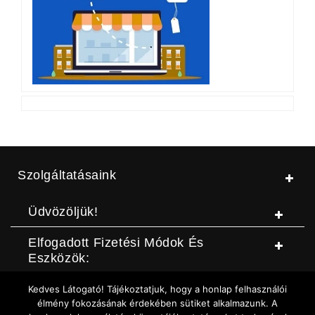
Szolgáltatásaink
Üdvözöljük!
Elfogadott Fizetési Módok És
Eszközök:
Kedves Látogató! Tájékoztatjuk, hogy a honlap felhasználói
© Jószerszámbolt |
ASZF
|
Adatvédelmi szabályzat
|
Elállási
élmény fokozásának érdekében sütiket alkalmazunk. A