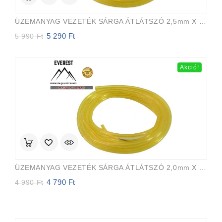
ÜZEMANYAG VEZETÉK SÁRGA ÁTLÁTSZÓ 2,5mm X 5,0mm 15m EVEREST PRO
5 290
Ft
Original
Current
5 990
Ft
price
price
was:
is:
5
5
Akció!
990 Ft.
290 Ft.
ÜZEMANYAG VEZETÉK SÁRGA ÁTLÁTSZÓ 2,0mm X 3,5mm 15m EVEREST PRO
4 790
Ft
Original
Current
4 990
Ft
price
price
was:
is:
4
4
990 Ft.
790 Ft.