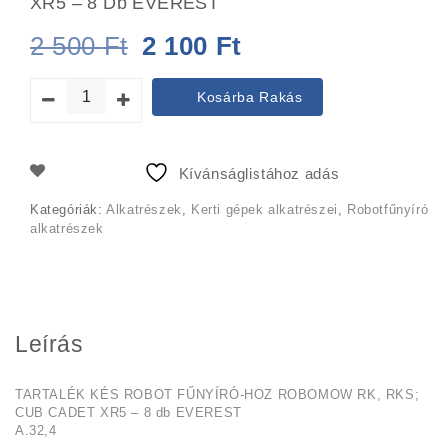
XR5 – 8 Db EVEREST
Original
Current
2 500
Ft
2 100
Ft
price
price
Kosárba Rakás
was:
is:
2
2
Kívánságlistához adás
500 Ft.
100 Ft.
Kategóriák:
Alkatrészek
,
Kerti gépek alkatrészei
,
Robotfűnyíró
alkatrészek
Leírás
TARTALÉK KÉS ROBOT FŰNYÍRÓ-HOZ ROBOMOW RK, RKS;
CUB CADET XR5 – 8 db EVEREST
A.32,4