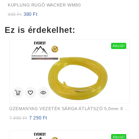
KUPLUNG RUGÓ WACKER WM80
380
Ft
Original
Current
400
Ft
price
price
was:
is:
Ez is érdekelhet:
400 Ft.
380 Ft.
Akció!
ÜZEMANYAG VEZETÉK SÁRGA ÁTLÁTSZÓ 5,0mm X 8,0mm 15m EVEREST PRO
7 290
Ft
Original
Current
7 990
Ft
price
price
was:
is:
7
7
Akció!