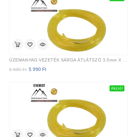
990 Ft.
290 Ft.
ÜZEMANYAG VEZETÉK SÁRGA ÁTLÁTSZÓ 3,5mm X 6,5mm 15m EVEREST PRO
5 990
Ft
Original
Current
6 990
Ft
price
price
was:
is:
6
5
Akció!
990 Ft.
990 Ft.