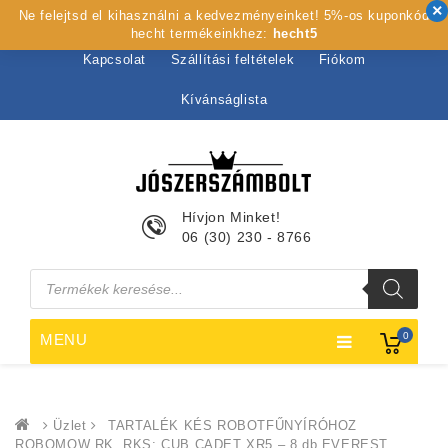
Ne felejtsd el kihasználni a kedvezményeinket! 5%-os kuponkód
Kezdőlap
Rólunk
Webshop
Szolgáltatások
hecht termékeinkhez:
hecht5
Kapcsolat
Szállítási feltételek
Fiókom
Kívánságlista
Hívjon Minket!
06 (30) 230 - 8766
Products
search
0
MENU
Üzlet
TARTALÉK KÉS ROBOTFŰNYÍRÓHOZ
ROBOMOW RK, RKS; CUB CADET XR5 – 8 db EVEREST