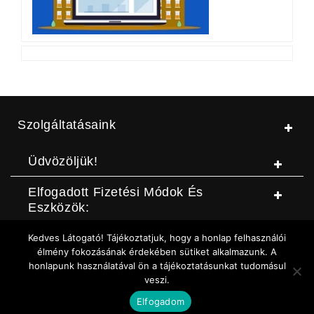
Szolgáltatásaink
Üdvözöljük!
Elfogadott Fizetési Módok És
Eszközök:
Kedves Látogató! Tájékoztatjuk, hogy a honlap felhasználói
© Jószerszámbolt |
ASZF
|
Adatvédelmi szabályzat
|
Elállási
élmény fokozásának érdekében sütiket alkalmazunk. A
honlapunk használatával ön a tájékoztatásunkat tudomásul
nyilatkozat (DOC letöltése)
|
Elállási nyilatkozat (Online form)
|
veszi.
Sütikezelési szabályzat
Elfogadom