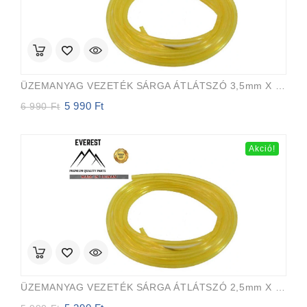
ÜZEMANYAG VEZETÉK SÁRGA ÁTLÁTSZÓ 3,5mm X 6,5mm 15m EVEREST PRO
5 990
Ft
Original
Current
6 990
Ft
price
price
was:
is:
6
5
Akció!
990 Ft.
990 Ft.
ÜZEMANYAG VEZETÉK SÁRGA ÁTLÁTSZÓ 2,5mm X 5,0mm 15m EVEREST PRO
Original
Current