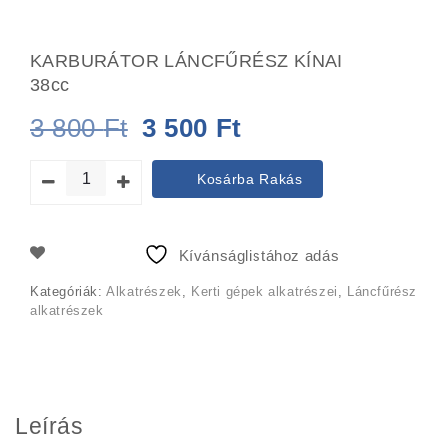
KARBURÁTOR LÁNCFŰRÉSZ KÍNAI
38cc
Original
Current
3 800
Ft
3 500
Ft
price
price
Kosárba Rakás
was:
is:
3
3
Kívánságlistához adás
800 Ft.
500 Ft.
Kategóriák:
Alkatrészek
,
Kerti gépek alkatrészei
,
Láncfűrész
alkatrészek
Leírás