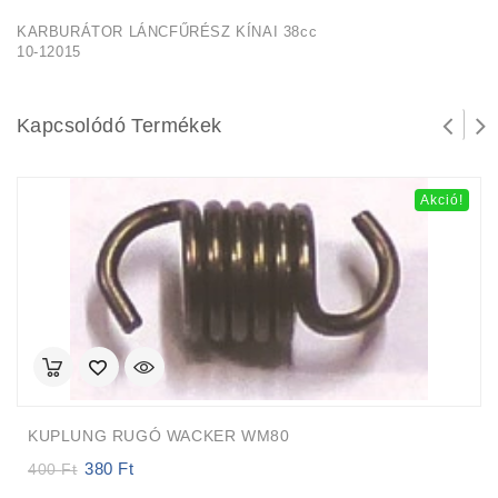
KARBURÁTOR LÁNCFŰRÉSZ KÍNAI 38cc
10-12015
Kapcsolódó Termékek
Akció!
KUPLUNG RUGÓ WACKER WM80
380
Ft
Original
Current
400
Ft
price
price