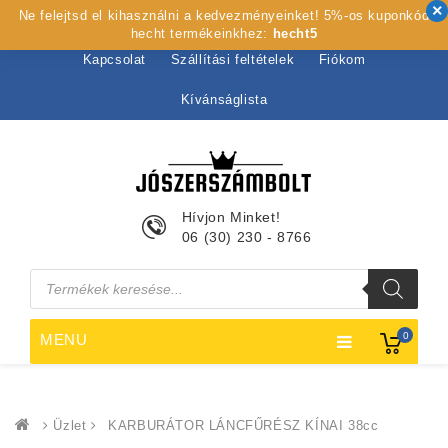
Ne felejtsd el kihasználni a kedvezményeinket! 5%-os kuponkód
Kezdőlap
Rólunk
Webshop
Szolgáltatások
hecht termékeinkhez:
hecht5
Kapcsolat
Szállítási feltételek
Fiókom
Kívánságlista
Hívjon Minket!
06 (30) 230 - 8766
Products
search
0
MENU
Üzlet
KARBURÁTOR LÁNCFŰRÉSZ KÍNAI 38cc