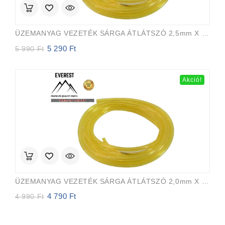
ÜZEMANYAG VEZETÉK SÁRGA ÁTLÁTSZÓ 2,5mm X 5,0mm 15m EVEREST PRO
5 290
Ft
Original
Current
5 990
Ft
price
price
was:
is:
5
5
Akció!
990 Ft.
290 Ft.
ÜZEMANYAG VEZETÉK SÁRGA ÁTLÁTSZÓ 2,0mm X 3,5mm 15m EVEREST PRO
4 790
Ft
Original
Current
4 990
Ft
price
price
was:
is:
4
4