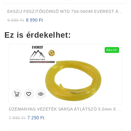
EKSZíJ FESZíTŐGÖRGŐ MTD 756-04049 EVEREST Átmérő 114,4mm Magasság 29,4mm
8 990
Ft
Original
Current
9 990
Ft
price
price
was:
is:
Ez is érdekelhet:
9
8
990 Ft.
990 Ft.
Akció!
ÜZEMANYAG VEZETÉK SÁRGA ÁTLÁTSZÓ 5,0mm X 8,0mm 15m EVEREST PRO
7 290
Ft
Original
Current
7 990
Ft
price
price
was:
is: