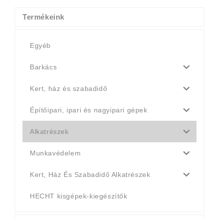
990 Ft.
790 Ft.
Termékeink
Egyéb
Barkács
Kert, ház és szabadidő
Építőipari, ipari és nagyipari gépek
Alkatrészek
Munkavédelem
Kert, Ház És Szabadidő Alkatrészek
HECHT kisgépek-kiegészítők