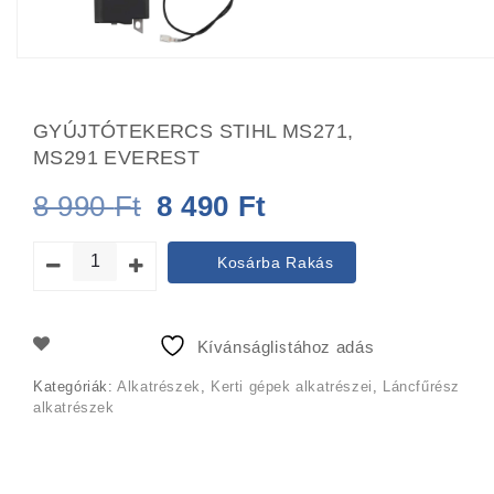
GYÚJTÓTEKERCS STIHL MS271,
MS291 EVEREST
Original
Current
8 990
Ft
8 490
Ft
price
price
Kosárba Rakás
was:
is:
8
8
Kívánságlistához adás
990 Ft.
490 Ft.
Kategóriák:
Alkatrészek
,
Kerti gépek alkatrészei
,
Láncfűrész
alkatrészek