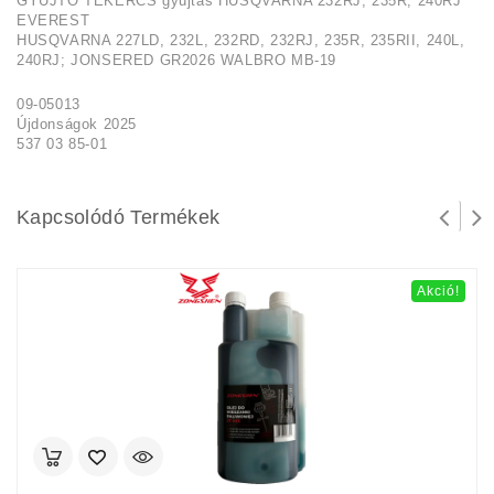
GYÚJTÓ TEKERCS gyújtás HUSQVARNA 232RJ, 235R, 240RJ
EVEREST
HUSQVARNA 227LD, 232L, 232RD, 232RJ, 235R, 235RII, 240L,
240RJ; JONSERED GR2026 WALBRO MB-19
09-05013
Újdonságok 2025
537 03 85-01
Kapcsolódó Termékek
Akció!