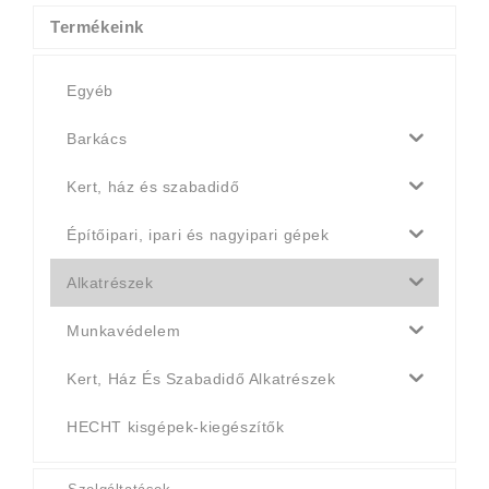
990 Ft.
790 Ft.
Termékeink
Egyéb
Barkács
Kert, ház és szabadidő
Építőipari, ipari és nagyipari gépek
Alkatrészek
Munkavédelem
Kert, Ház És Szabadidő Alkatrészek
HECHT kisgépek-kiegészítők