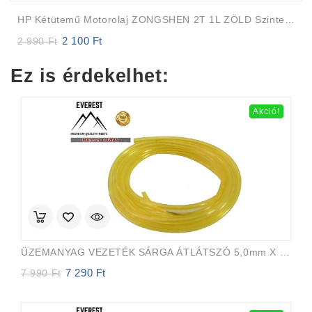
HP Kétütemű Motorolaj ZONGSHEN 2T 1L ZÖLD Szintetikus
2 100
Ft
Original
Current
2 990
Ft
price
price
was:
is:
Ez is érdekelhet:
2
2
990 Ft.
100 Ft.
Akció!
ÜZEMANYAG VEZETÉK SÁRGA ÁTLÁTSZÓ 5,0mm X 8,0mm 15m EVEREST PRO
7 290
Ft
Original
Current
7 990
Ft
price
price
was:
is:
7
7