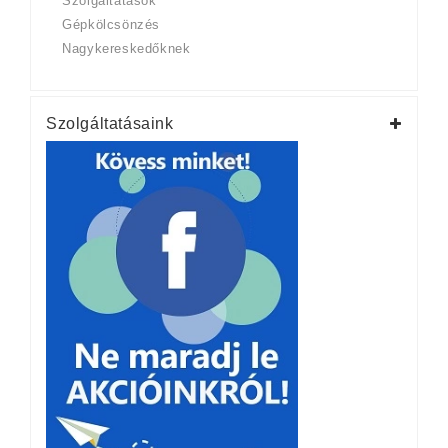
Szolgáltatások
Gépkölcsönzés
Nagykereskedőknek
Szolgáltatásaink