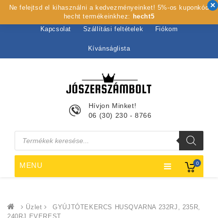
Ne felejtsd el kihasználni a kedvezményeinket! 5%-os kuponkód
Kezdőlap
Rólunk
Webshop
Szolgáltatások
hecht termékeinkhez:
hecht5
Kapcsolat
Szállítási feltételek
Fiókom
Kívánságlista
Hívjon Minket!
06 (30) 230 - 8766
Products
search
0
MENU
Üzlet
GYÚJTÓTEKERCS HUSQVARNA 232RJ, 235R,
240RJ EVEREST