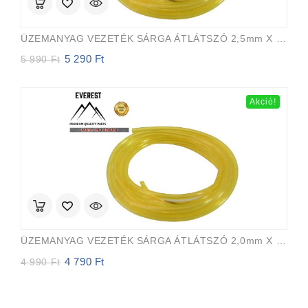
ÜZEMANYAG VEZETÉK SÁRGA ÁTLÁTSZÓ 2,5mm X 5,0mm 15m EVEREST PRO
5 290
Ft
Original
Current
5 990
Ft
price
price
was:
is:
5
5
Akció!
990 Ft.
290 Ft.
ÜZEMANYAG VEZETÉK SÁRGA ÁTLÁTSZÓ 2,0mm X 3,5mm 15m EVEREST PRO
4 790
Ft
Original
Current
4 990
Ft
price
price
was:
is:
4
4