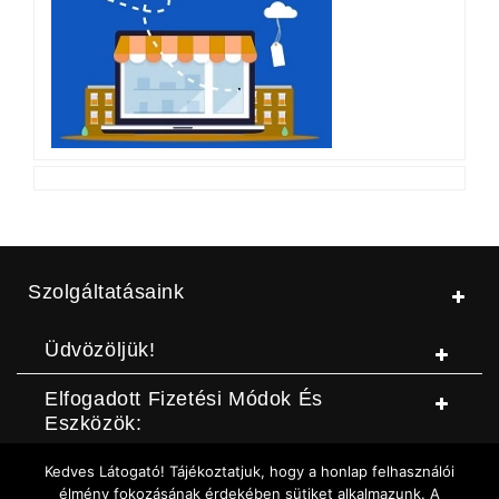
Szolgáltatásaink
Üdvözöljük!
Elfogadott Fizetési Módok És
Eszközök:
Kedves Látogató! Tájékoztatjuk, hogy a honlap felhasználói
© Jószerszámbolt |
ASZF
|
Adatvédelmi szabályzat
|
Elállási
élmény fokozásának érdekében sütiket alkalmazunk. A