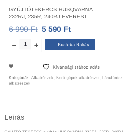
GYÚJTÓTEKERCS HUSQVARNA
232RJ, 235R, 240RJ EVEREST
Original
Current
6 990
Ft
5 590
Ft
price
price
Kosárba Rakás
was:
is:
6
5
Kívánságlistához adás
990 Ft.
590 Ft.
Kategóriák:
Alkatrészek
,
Kerti gépek alkatrészei
,
Láncfűrész
alkatrészek
Leírás