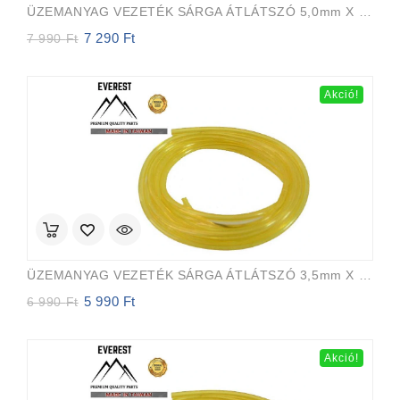
ÜZEMANYAG VEZETÉK SÁRGA ÁTLÁTSZÓ 5,0mm X 8,0mm 15m EVEREST PRO
7 290
Ft
Original
Current
7 990
Ft
price
price
was:
is:
7
7
Akció!
990 Ft.
290 Ft.
ÜZEMANYAG VEZETÉK SÁRGA ÁTLÁTSZÓ 3,5mm X 6,5mm 15m EVEREST PRO
5 990
Ft
Original
Current
6 990
Ft
price
price
was:
is:
6
5
Akció!
990 Ft.
990 Ft.