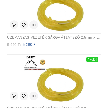
ÜZEMANYAG VEZETÉK SÁRGA ÁTLÁTSZÓ 2,5mm X 5,0mm 15m EVEREST PRO
5 290
Ft
Original
Current
5 990
Ft
price
price
was:
is:
5
5
Akció!
990 Ft.
290 Ft.