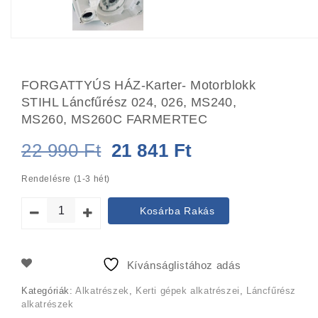
FORGATTYÚS HÁZ-Karter- Motorblokk
STIHL Láncfűrész 024, 026, MS240,
MS260, MS260C FARMERTEC
Original
Current
22 990
Ft
21 841
Ft
price
price
Rendelésre (1-3 hét)
was:
is:
Kosárba Rakás
22
21
990 Ft.
841 Ft.
Kívánságlistához adás
Kategóriák:
Alkatrészek
,
Kerti gépek alkatrészei
,
Láncfűrész
alkatrészek