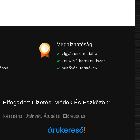
Megbízhatóság
t
vigyázunk adataira
korszerű keretrendszer
tások
minőségi termékek
Elfogadott Fizetési Módok És Eszközök:
Készpénz, Utánvét, Átutalás, Előreutalás