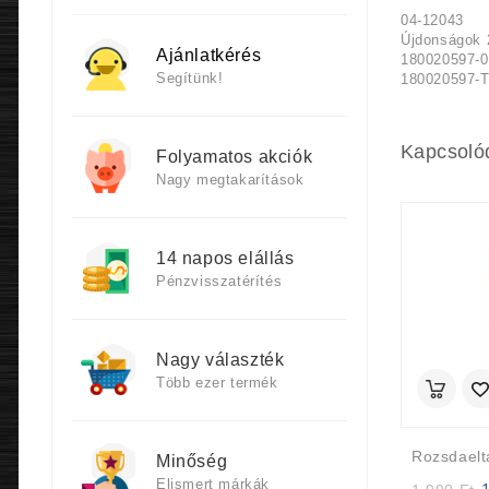
04-12043
Újdonságok 
Ajánlatkérés
180020597-
Segítünk!
180020597-
Kapcsoló
Folyamatos akciók
Nagy megtakarítások
14 napos elállás
Pénzvisszatérítés
Nagy választék
Több ezer termék
Minőség
Elismert márkák
Or