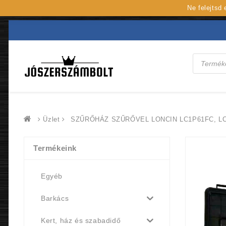
Ne felejtsd
Products
search
Üzlet
SZŰRŐHÁZ SZŰRŐVEL LONCIN LC1P61FC, LC
Termékeink
Egyéb
Barkács
Kert, ház és szabadidő