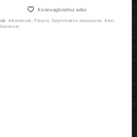
2
2
Kívánságlistához adás
850 Ft.
708 Ft.
iák:
Alkatrészek
,
Fűnyíró, fűnyírótraktor alkatrészek
,
Kerti
lkatrészei