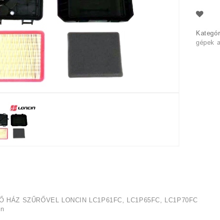
Kategór
gépek a
Ő HÁZ SZŰRŐVEL LONCIN LC1P61FC, LC1P65FC, LC1P70FC
in