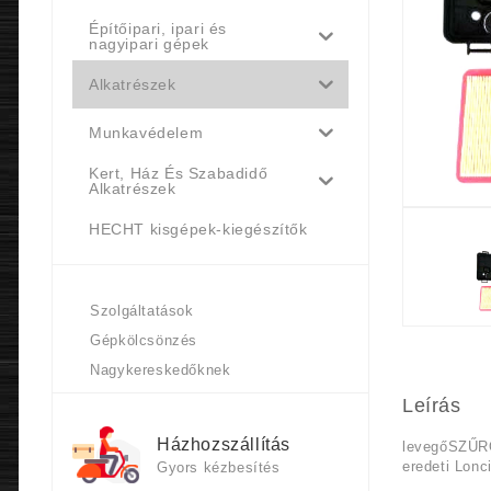
Építőipari, ipari és
nagyipari gépek
Alkatrészek
Munkavédelem
Kert, Ház És Szabadidő
Alkatrészek
HECHT kisgépek-kiegészítők
Szolgáltatások
Gépkölcsönzés
Nagykereskedőknek
Leírás
Házhozszállítás
levegőSZŰR
eredeti Lonc
Gyors kézbesítés