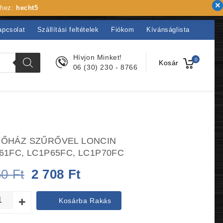
khez:
hecht5
apcsolat
Szállítási feltételek
Fiókom
Kívánságlista
Hívjon Minket!
0
Kosár
06 (30) 230 - 8766
ŐHÁZ SZŰRŐVEL LONCIN
61FC, LC1P65FC, LC1P70FC
Original
Current
50
Ft
2 708
Ft
price
price
Kosárba Rakás
was:
is: