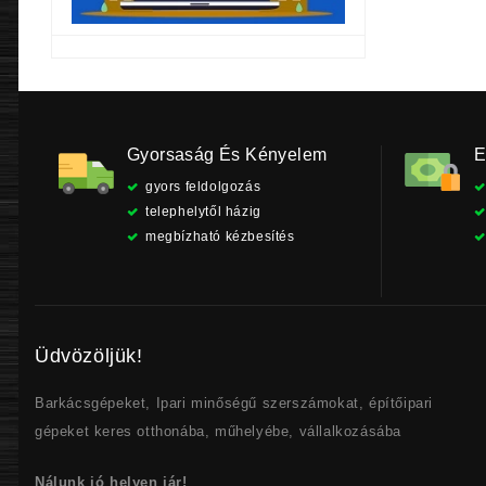
Gyorsaság És Kényelem
E
gyors feldolgozás
telephelytől házig
megbízható kézbesítés
Üdvözöljük!
Barkácsgépeket, Ipari minőségű szerszámokat, építőipari
gépeket keres otthonába, műhelyébe, vállalkozásába
Nálunk jó helyen jár!