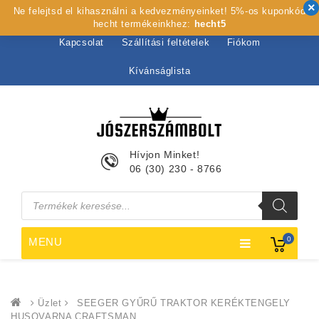
Ne felejtsd el kihasználni a kedvezményeinket! 5%-os kuponkód
Kezdőlap
Rólunk
Webshop
Szolgáltatások
hecht termékeinkhez:
hecht5
Kapcsolat
Szállítási feltételek
Fiókom
Kívánságlista
Hívjon Minket!
06 (30) 230 - 8766
Products
search
0
MENU
Üzlet
SEEGER GYŰRŰ TRAKTOR KERÉKTENGELY
HUSQVARNA CRAFTSMAN