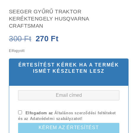
SEEGER GYŰRŰ TRAKTOR
KERÉKTENGELY HUSQVARNA
CRAFTSMAN
Original
Current
300
Ft
270
Ft
price
price
Elfogyott
was:
is:
ÉRTESÍTÉST KÉREK HA A TERMÉK
300 Ft.
270 Ft.
ISMÉT KÉSZLETEN LESZ
Elfogadom az
Általános szerződési feltéteket
és az Adatvédelmi szabályzatot!
KÉREM AZ ÉRTESÍTÉST