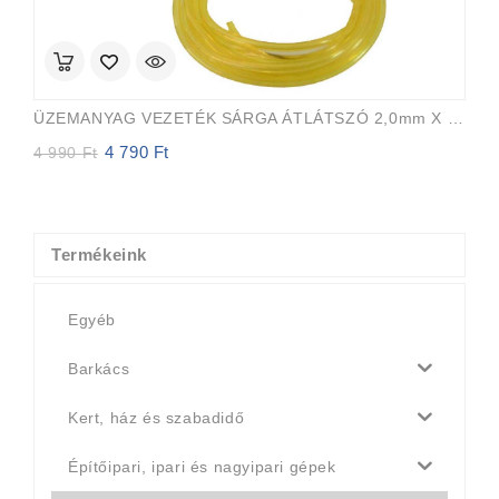
ÜZEMANYAG VEZETÉK SÁRGA ÁTLÁTSZÓ 2,0mm X 3,5mm 15m EVEREST PRO
4 790
Ft
Original
Current
4 990
Ft
price
price
was:
is:
4
4
990 Ft.
790 Ft.
Termékeink
Egyéb
Barkács
Kert, ház és szabadidő
Építőipari, ipari és nagyipari gépek