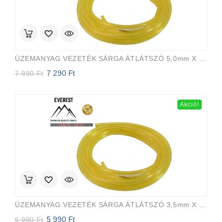
ÜZEMANYAG VEZETÉK SÁRGA ÁTLÁTSZÓ 5,0mm X 8,0mm 15m EVEREST PRO
7 290
Ft
Original
Current
7 990
Ft
price
price
was:
is:
7
7
Akció!
990 Ft.
290 Ft.
ÜZEMANYAG VEZETÉK SÁRGA ÁTLÁTSZÓ 3,5mm X 6,5mm 15m EVEREST PRO
5 990
Ft
Original
Current
6 990
Ft