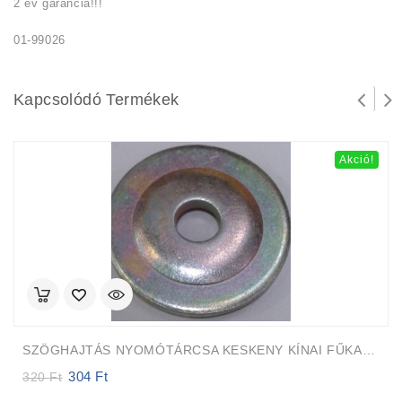
2 év garancia!!!
01-99026
Kapcsolódó Termékek
Akció!
SZÖGHAJTÁS NYOMÓTÁRCSA KESKENY KÍNAI FŰKASZÁK
304
Ft
Original
Current
320
Ft
price
price