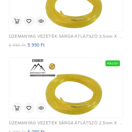
ÜZEMANYAG VEZETÉK SÁRGA ÁTLÁTSZÓ 3,5mm X 6,5mm 15m EVEREST PRO
5 990
Ft
Original
Current
6 990
Ft
price
price
was:
is:
6
5
Akció!
990 Ft.
990 Ft.
ÜZEMANYAG VEZETÉK SÁRGA ÁTLÁTSZÓ 2,5mm X 5,0mm 15m EVEREST PRO
5 290
Ft
Original
Current
5 990
Ft