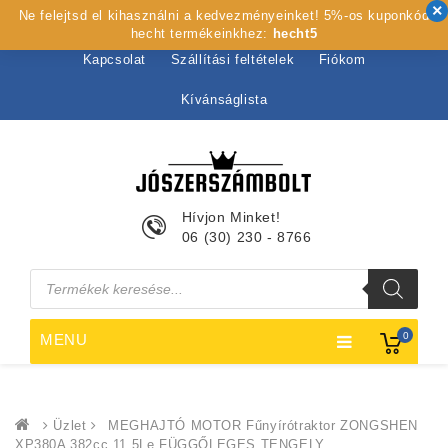
Ne felejtsd el kihasználni a kedvezményeinket! 5%-os kuponkód
Kezdőlap
Rólunk
Webshop
Szolgáltatások
hecht termékeinkhez:
hecht5
Kapcsolat
Szállítási feltételek
Fiókom
Kívánságlista
Hívjon Minket!
06 (30) 230 - 8766
Products
search
0
MENU
Üzlet
MEGHAJTÓ MOTOR Fűnyírótraktor ZONGSHEN
XP380A 382cc 11,5Le FÜGGŐLEGES TENGELY