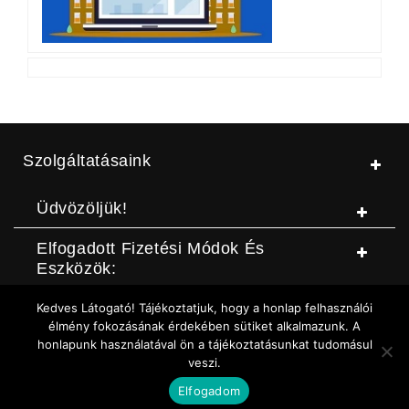
Szolgáltatásaink
Üdvözöljük!
Elfogadott Fizetési Módok És
Eszközök:
Kedves Látogató! Tájékoztatjuk, hogy a honlap felhasználói
© Jószerszámbolt |
ASZF
|
Adatvédelmi szabályzat
|
Elállási
élmény fokozásának érdekében sütiket alkalmazunk. A
honlapunk használatával ön a tájékoztatásunkat tudomásul
nyilatkozat (DOC letöltése)
|
Elállási nyilatkozat (Online form)
|
veszi.
Sütikezelési szabályzat
Elfogadom