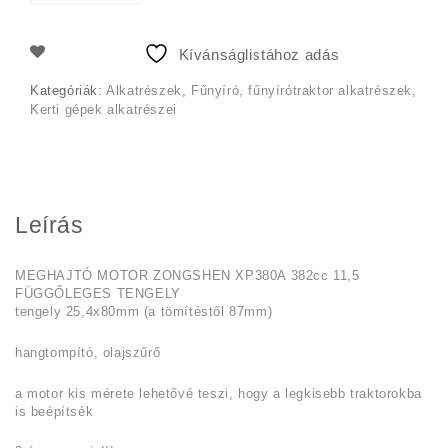
169
159
990 Ft.
990 Ft.
Kívánságlistához adás
Kategóriák:
Alkatrészek
,
Fűnyíró, fűnyírótraktor alkatrészek
,
Kerti gépek alkatrészei
Leírás
MEGHAJTÓ MOTOR ZONGSHEN XP380A 382cc 11,5
FÜGGŐLEGES TENGELY
tengely 25,4x80mm (a tömítéstől 87mm)
hangtompító, olajszűrő
a motor kis mérete lehetővé teszi, hogy a legkisebb traktorokba
is beépítsék