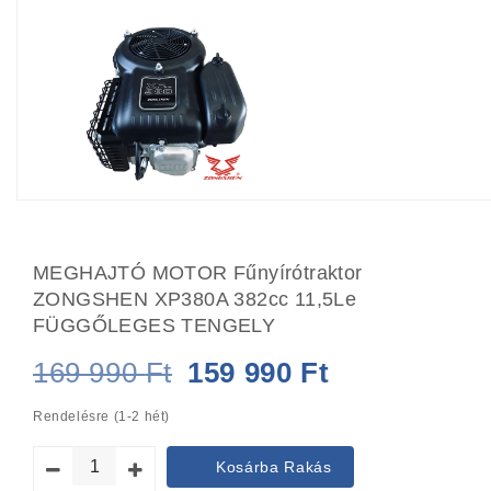
MEGHAJTÓ MOTOR Fűnyírótraktor
ZONGSHEN XP380A 382cc 11,5Le
FÜGGŐLEGES TENGELY
Original
Current
169 990
Ft
159 990
Ft
price
price
Rendelésre (1-2 hét)
was:
is:
Kosárba Rakás