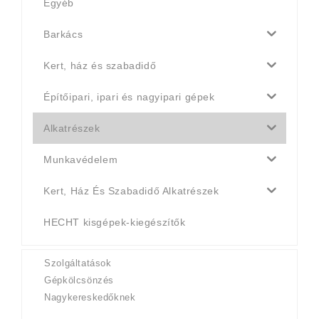
Egyéb
Barkács
Kert, ház és szabadidő
Építőipari, ipari és nagyipari gépek
Alkatrészek
Munkavédelem
Kert, Ház És Szabadidő Alkatrészek
HECHT kisgépek-kiegészítők
Szolgáltatások
Gépkölcsönzés
Nagykereskedőknek