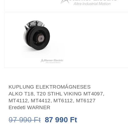
KUPLUNG ELEKTROMÁGNESES
ALKO T18, T20 STIHL VIKING MT4097,
MT4112, MT4412, MT6112, MT6127
Eredeti WARNER
Original
Current
97 990
Ft
87 990
Ft