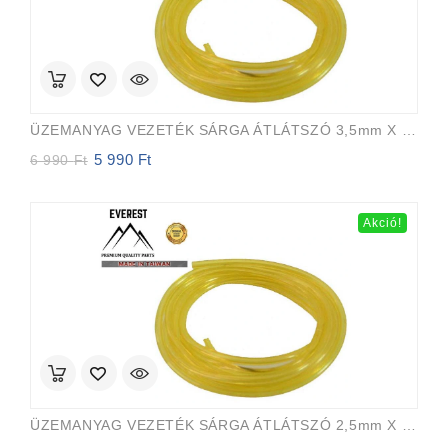
ÜZEMANYAG VEZETÉK SÁRGA ÁTLÁTSZÓ 3,5mm X 6,5mm 15m EVEREST PRO
5 990
Ft
Original
Current
6 990
Ft
price
price
was:
is:
6
5
Akció!
990 Ft.
990 Ft.
ÜZEMANYAG VEZETÉK SÁRGA ÁTLÁTSZÓ 2,5mm X 5,0mm 15m EVEREST PRO