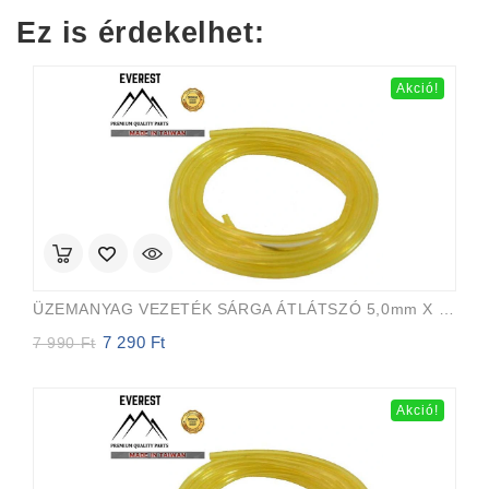
was:
is:
Ez is érdekelhet:
7
7
700 Ft.
315 Ft.
Akció!
ÜZEMANYAG VEZETÉK SÁRGA ÁTLÁTSZÓ 5,0mm X 8,0mm 15m EVEREST PRO
7 290
Ft
Original
Current
7 990
Ft
price
price
was:
is:
7
7
Akció!
990 Ft.
290 Ft.