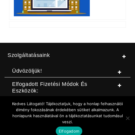
Szolgáltatásaink
Üdvözöljük!
Elfogadott Fizetési Módok És
Eszközök:
Kedves Látogató! Tájékoztatjuk, hogy a honlap felhasználói
© Jószerszámbolt |
ASZF
|
Adatvédelmi szabályzat
|
Elállási
élmény fokozásának érdekében sütiket alkalmazunk. A
honlapunk használatával ön a tájékoztatásunkat tudomásul
nyilatkozat (DOC letöltése)
|
Elállási nyilatkozat (Online form)
|
veszi.
Sütikezelési szabályzat
Elfogadom