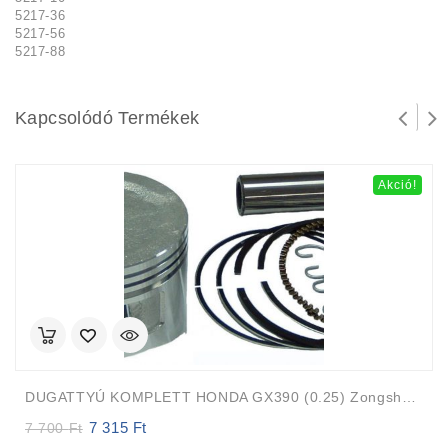
5217-36
5217-56
5217-88
Kapcsolódó Termékek
Akció!
DUGATTYÚ KOMPLETT HONDA GX390 (0.25) Zongshen 188F
7 315
Ft
Original
Current
7 700
Ft
price
price