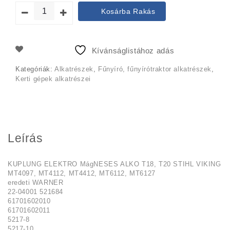
price
price
Kosárba Rakás
was:
is:
97
87
Kívánságlistához adás
990 Ft.
990 Ft.
Kategóriák:
Alkatrészek
,
Fűnyíró, fűnyírótraktor alkatrészek
,
Kerti gépek alkatrészei
Leírás
KUPLUNG ELEKTRO MágNESES ALKO T18, T20 STIHL VIKING
MT4097, MT4112, MT4412, MT6112, MT6127
eredeti WARNER
22-04001 521684
61701602010
61701602011
5217-8
5217-10