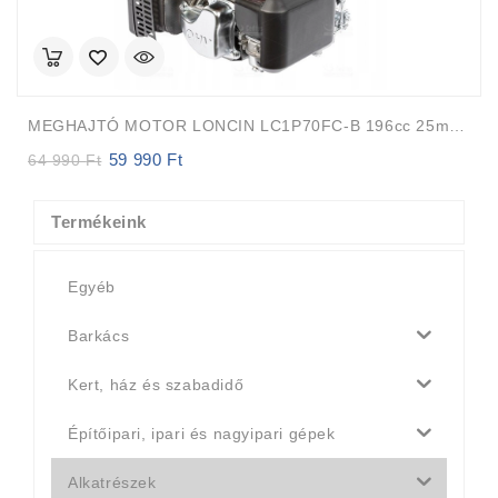
MEGHAJTÓ MOTOR LONCIN LC1P70FC-B 196cc 25mm 82m FÜGGŐLEGES TENGELY Auto-Choke
59 990
Ft
Original
Current
64 990
Ft
price
price
was:
is:
64
59
Termékeink
990 Ft.
990 Ft.
Egyéb
Barkács
Kert, ház és szabadidő
Építőipari, ipari és nagyipari gépek
Alkatrészek