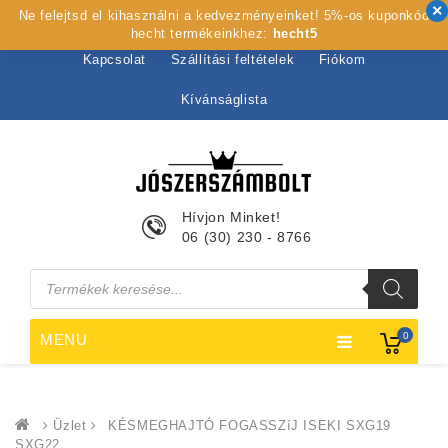
Ne felejtsd el kihasználni a kedvezményeinket! 5%-os kuponkód
Kezdőlap
Rólunk
Webshop
Szolgáltatások
hecht termékeinkhez:
hecht5
Kapcsolat
Szállítási feltételek
Fiókom
Kívánságlista
Hívjon Minket!
06 (30) 230 - 8766
Products
search
0
MENU
Üzlet
KÉSMEGHAJTÓ FOGASSZíJ ISEKI SXG19
SXG22