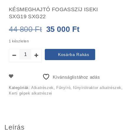
KÉSMEGHAJTÓ FOGASSZíJ ISEKI
SXG19 SXG22
Original
Current
44 800
Ft
35 000
Ft
price
price
1 készleten
was:
is:
Kosárba Rakás
44
35
800 Ft.
000 Ft.
Kívánságlistához adás
Kategóriák:
Alkatrészek
,
Fűnyíró, fűnyírótraktor alkatrészek
,
Kerti gépek alkatrészei
Leírás