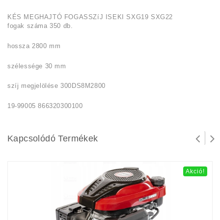
KÉS MEGHAJTÓ FOGASSZíJ ISEKI SXG19 SXG22
fogak száma 350 db.
hossza 2800 mm
szélessége 30 mm
szíj megjelölése 300DS8M2800
19-99005 866320300100
Kapcsolódó Termékek
Akció!