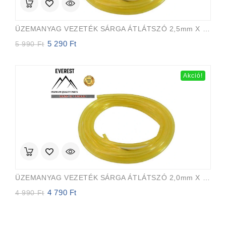
ÜZEMANYAG VEZETÉK SÁRGA ÁTLÁTSZÓ 2,5mm X 5,0mm 15m EVEREST PRO
5 290
Ft
Original
Current
5 990
Ft
price
price
was:
is:
5
5
Akció!
990 Ft.
290 Ft.
ÜZEMANYAG VEZETÉK SÁRGA ÁTLÁTSZÓ 2,0mm X 3,5mm 15m EVEREST PRO
4 790
Ft
Original
Current
4 990
Ft
price
price
was:
is:
4
4