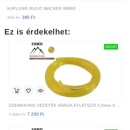
KUPLUNG RUGÓ WACKER WM80
380
Ft
Original
Current
400
Ft
price
price
was:
is:
Ez is érdekelhet:
400 Ft.
380 Ft.
Akció!
ÜZEMANYAG VEZETÉK SÁRGA ÁTLÁTSZÓ 5,0mm X 8,0mm 15m EVEREST PRO
7 290
Ft
Original
Current
7 990
Ft
price
price
was:
is:
7
7