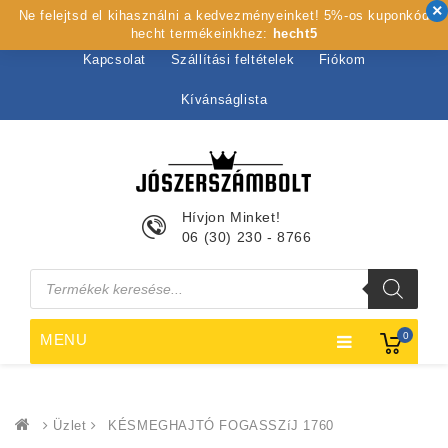
Ne felejtsd el kihasználni a kedvezményeinket! 5%-os kuponkód
Kezdőlap
Rólunk
Webshop
Szolgáltatások
hecht termékeinkhez:
hecht5
Kapcsolat
Szállítási feltételek
Fiókom
Kívánságlista
Hívjon Minket!
06 (30) 230 - 8766
Products
search
0
MENU
Üzlet
KÉSMEGHAJTÓ FOGASSZíJ 1760