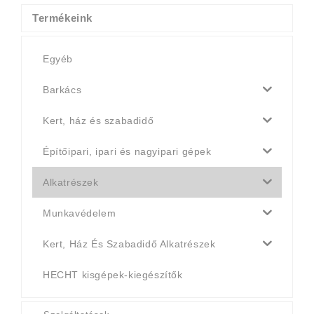
990 Ft.
790 Ft.
Termékeink
Egyéb
Barkács
Kert, ház és szabadidő
Építőipari, ipari és nagyipari gépek
Alkatrészek
Munkavédelem
Kert, Ház És Szabadidő Alkatrészek
HECHT kisgépek-kiegészítők