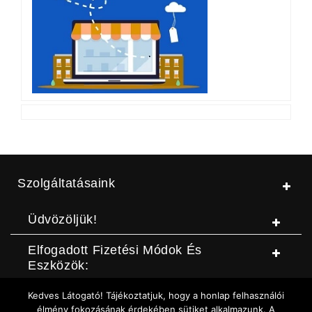
Szolgáltatásaink
Üdvözöljük!
Elfogadott Fizetési Módok És
Eszközök:
Kedves Látogató! Tájékoztatjuk, hogy a honlap felhasználói
© Jószerszámbolt |
ASZF
|
Adatvédelmi szabályzat
|
Elállási
élmény fokozásának érdekében sütiket alkalmazunk. A