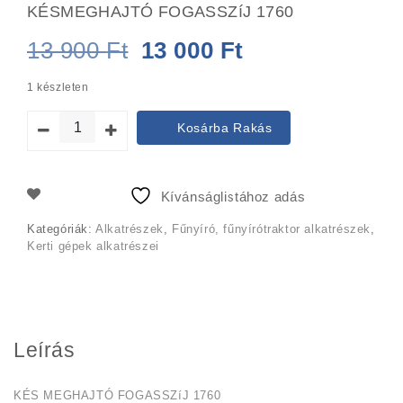
KÉSMEGHAJTÓ FOGASSZíJ 1760
Original
Current
13 900
Ft
13 000
Ft
price
price
1 készleten
was:
is:
Kosárba Rakás
13
13
900 Ft.
000 Ft.
Kívánságlistához adás
Kategóriák:
Alkatrészek
,
Fűnyíró, fűnyírótraktor alkatrészek
,
Kerti gépek alkatrészei
Leírás
KÉS MEGHAJTÓ FOGASSZíJ 1760