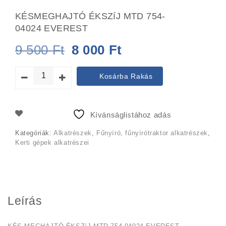
KÉSMEGHAJTÓ ÉKSZíJ MTD 754-
04024 EVEREST
Original
Current
9 500
Ft
8 000
Ft
price
price
Kosárba Rakás
was:
is:
9
8
Kívánságlistához adás
500 Ft.
000 Ft.
Kategóriák:
Alkatrészek
,
Fűnyíró, fűnyírótraktor alkatrészek
,
Kerti gépek alkatrészei
Leírás