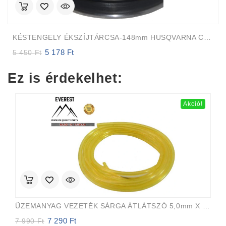
KÉSTENGELY ÉKSZÍJTÁRCSA-148mm HUSQVARNA CRAFTSMAN DECK 38cal 97 Cm ÚJ TÍPUS
5 178
Ft
Original
Current
5 450
Ft
price
price
was:
is:
Ez is érdekelhet:
5
5
450 Ft.
178 Ft.
Akció!
ÜZEMANYAG VEZETÉK SÁRGA ÁTLÁTSZÓ 5,0mm X 8,0mm 15m EVEREST PRO
7 290
Ft
Original
Current
7 990
Ft