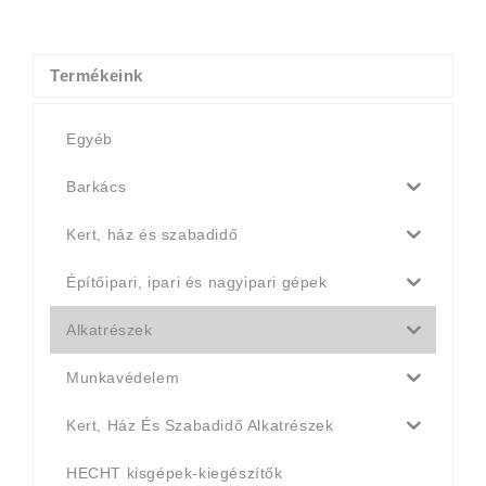
was:
is:
4
4
990 Ft.
790 Ft.
Termékeink
Egyéb
Barkács
Kert, ház és szabadidő
Építőipari, ipari és nagyipari gépek
Alkatrészek
Munkavédelem
Kert, Ház És Szabadidő Alkatrészek
HECHT kisgépek-kiegészítők