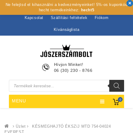
Ne felejtsd el kihasználni a kedvezményeinket! 5%-os kuponkód
Kezdőlap
Rólunk
Webshop
Szolgáltatások
hecht termékeinkhez:
hecht5
Kapcsolat
Szállítási feltételek
Fiókom
Kívánságlista
Hívjon Minket!
06 (30) 230 - 8766
Products
search
0
MENU
Üzlet
KÉSMEGHAJTÓ ÉKSZíJ MTD 754-04024
EVEREST