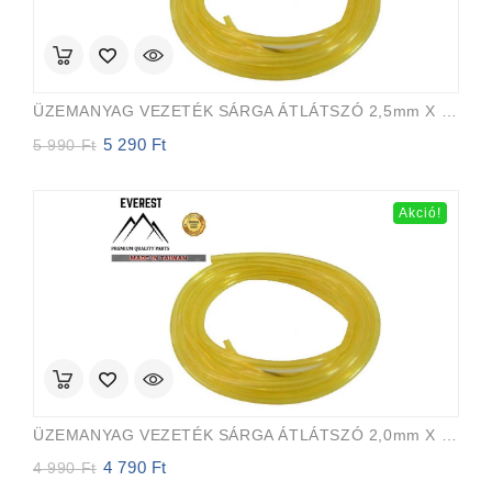
ÜZEMANYAG VEZETÉK SÁRGA ÁTLÁTSZÓ 2,5mm X 5,0mm 15m EVEREST PRO
5 290
Ft
Original
Current
5 990
Ft
price
price
was:
is:
5
5
Akció!
990 Ft.
290 Ft.
ÜZEMANYAG VEZETÉK SÁRGA ÁTLÁTSZÓ 2,0mm X 3,5mm 15m EVEREST PRO
4 790
Ft
Original
Current
4 990
Ft
price
price