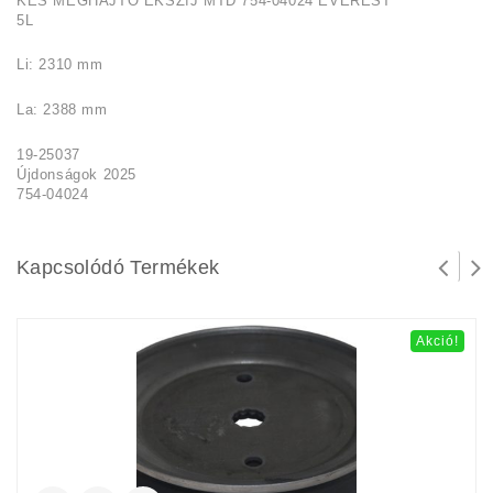
KÉS MEGHAJTÓ ÉKSZíJ MTD 754-04024 EVEREST
5L
Li: 2310 mm
La: 2388 mm
19-25037
Újdonságok 2025
754-04024
Kapcsolódó Termékek
Akció!