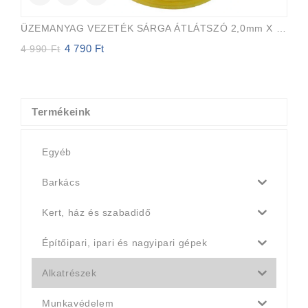
ÜZEMANYAG VEZETÉK SÁRGA ÁTLÁTSZÓ 2,0mm X 3,5mm 15m EVEREST PRO
4 790
Ft
Original
Current
4 990
Ft
price
price
was:
is:
4
4
990 Ft.
790 Ft.
Termékeink
Egyéb
Barkács
Kert, ház és szabadidő
Építőipari, ipari és nagyipari gépek
Alkatrészek
Munkavédelem