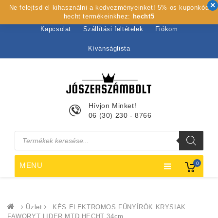
Ne felejtsd el kihasználni a kedvezményeinket! 5%-os kuponkód
Kezdőlap
Rólunk
Webshop
Szolgáltatások
hecht termékeinkhez:
hecht5
Kapcsolat
Szállítási feltételek
Fiókom
Kívánságlista
Hívjon Minket!
06 (30) 230 - 8766
Products
search
0
MENU
Üzlet
KÉS ELEKTROMOS FŰNYÍRÓK KRYSIAK
FAWORYT LIDER MTD HECHT 34cm