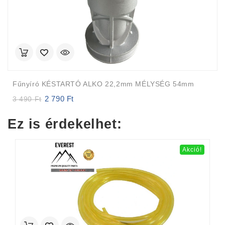
Fűnyíró KÉSTARTÓ ALKO 22,2mm MÉLYSÉG 54mm
2 790
Ft
Original
Current
3 490
Ft
price
price
was:
is:
Ez is érdekelhet:
3
2
490 Ft.
790 Ft.
Akció!