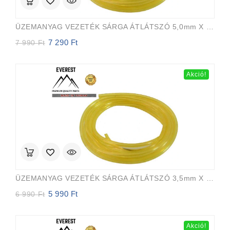
ÜZEMANYAG VEZETÉK SÁRGA ÁTLÁTSZÓ 5,0mm X 8,0mm 15m EVEREST PRO
7 290
Ft
Original
Current
7 990
Ft
price
price
was:
is:
7
7
Akció!
990 Ft.
290 Ft.
ÜZEMANYAG VEZETÉK SÁRGA ÁTLÁTSZÓ 3,5mm X 6,5mm 15m EVEREST PRO
5 990
Ft
Original
Current
6 990
Ft
price
price
was:
is:
6
5
Akció!
990 Ft.
990 Ft.