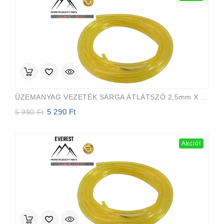
ÜZEMANYAG VEZETÉK SÁRGA ÁTLÁTSZÓ 2,5mm X 5,0mm 15m EVEREST PRO
5 290
Ft
Original
Current
5 990
Ft
price
price
was:
is:
5
5
Akció!
990 Ft.
290 Ft.