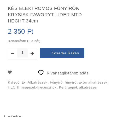
KÉS ELEKTROMOS FŰNYÍRÓK
KRYSIAK FAWORYT LIDER MTD
HECHT 34cm
2 350
Ft
Rendelésre (1-3 hét)
Kosárba Rakás
Kívánságlistához adás
Kategóriák:
Alkatrészek
,
Fűnyíró, fűnyírótraktor alkatrészek
,
HECHT kisgépek-kiegészítők
,
Kerti gépek alkatrészei