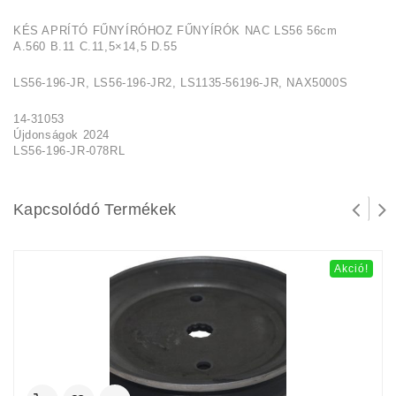
KÉS APRÍTÓ FŰNYÍRÓHOZ FŰNYÍRÓK NAC LS56 56cm
A.560 B.11 C.11,5×14,5 D.55
LS56-196-JR, LS56-196-JR2, LS1135-56196-JR, NAX5000S
14-31053
Újdonságok 2024
LS56-196-JR-078RL
Kapcsolódó Termékek
Akció!