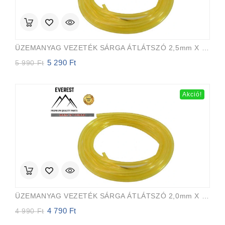
ÜZEMANYAG VEZETÉK SÁRGA ÁTLÁTSZÓ 2,5mm X 5,0mm 15m EVEREST PRO
5 290
Ft
Original
Current
5 990
Ft
price
price
was:
is:
5
5
Akció!
990 Ft.
290 Ft.
ÜZEMANYAG VEZETÉK SÁRGA ÁTLÁTSZÓ 2,0mm X 3,5mm 15m EVEREST PRO
4 790
Ft
Original
Current
4 990
Ft
price
price