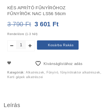
KÉS APRÍTÓ FŰNYÍRÓHOZ
FŰNYÍRÓK NAC LS56 56cm
Original
Current
3 790
Ft
3 601
Ft
price
price
Rendelésre (1-3 hét)
was:
is:
Kosárba Rakás
3
3
790 Ft.
601 Ft.
Kívánságlistához adás
Kategóriák:
Alkatrészek
,
Fűnyíró, fűnyírótraktor alkatrészek
,
Kerti gépek alkatrészei
Leírás