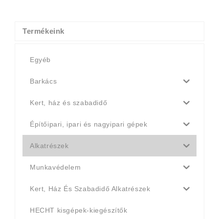
was:
is:
4
4
990 Ft.
790 Ft.
Termékeink
Egyéb
Barkács
Kert, ház és szabadidő
Építőipari, ipari és nagyipari gépek
Alkatrészek
Munkavédelem
Kert, Ház És Szabadidő Alkatrészek
HECHT kisgépek-kiegészítők