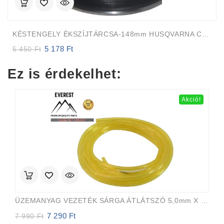
KÉSTENGELY ÉKSZÍJTÁRCSA-148mm HUSQVARNA CRAFTSMAN DECK 38cal 97 Cm ÚJ TÍPUS
5 178
Ft
Original
Current
5 450
Ft
price
price
was:
is:
Ez is érdekelhet:
5
5
450 Ft.
178 Ft.
Akció!
ÜZEMANYAG VEZETÉK SÁRGA ÁTLÁTSZÓ 5,0mm X 8,0mm 15m EVEREST PRO
7 290
Ft
Original
Current
7 990
Ft
price
price