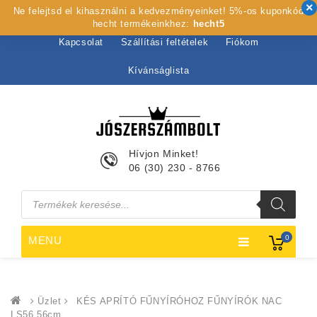
Ne felejtsd el kihasználni a kedvezményeinket! 5%-os kuponkód
Kezdőlap
Rólunk
Webshop
Szolgáltatások
hecht termékeinkhez:
hecht5
Kapcsolat
Szállítási feltételek
Fiókom
Kívánságlista
Hívjon Minket!
06 (30) 230 - 8766
Products
search
0
MENU
Üzlet
KÉS APRÍTÓ FŰNYÍRÓHOZ FŰNYÍRÓK NAC
LS56 56cm