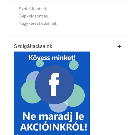
Szolgáltatások
Gépkölcsönzés
Nagykereskedőknek
Szolgáltatásaink