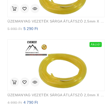
ÜZEMANYAG VEZETÉK SÁRGA ÁTLÁTSZÓ 2,5mm X 5,0mm 15m EVEREST PRO
5 290
Ft
Original
Current
5 990
Ft
price
price
was:
is:
5
5
Akció!
990 Ft.
290 Ft.
ÜZEMANYAG VEZETÉK SÁRGA ÁTLÁTSZÓ 2,0mm X 3,5mm 15m EVEREST PRO
4 790
Ft
Original
Current
4 990
Ft
price
price
was:
is: