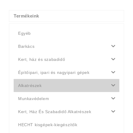
4
4
990 Ft.
790 Ft.
Termékeink
Egyéb
Barkács
Kert, ház és szabadidő
Építőipari, ipari és nagyipari gépek
Alkatrészek
Munkavédelem
Kert, Ház És Szabadidő Alkatrészek
HECHT kisgépek-kiegészítők