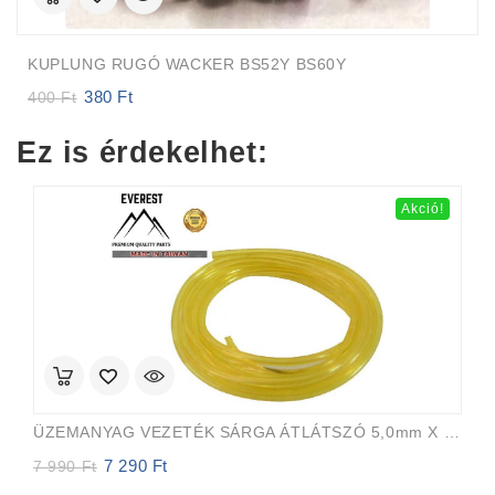
KUPLUNG RUGÓ WACKER BS52Y BS60Y
380
Ft
Original
Current
400
Ft
price
price
was:
is:
Ez is érdekelhet:
400 Ft.
380 Ft.
Akció!
ÜZEMANYAG VEZETÉK SÁRGA ÁTLÁTSZÓ 5,0mm X 8,0mm 15m EVEREST PRO
7 290
Ft
Original
Current
7 990
Ft
price
price