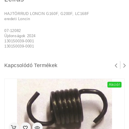
HAJTÓRRUD LONCIN G160F, G200F, LC168F
eredeti Loncin
07-12082
Újdonságok 2024
130150039-0001
130150039-0001
Kapcsolódó Termékek
Akció!