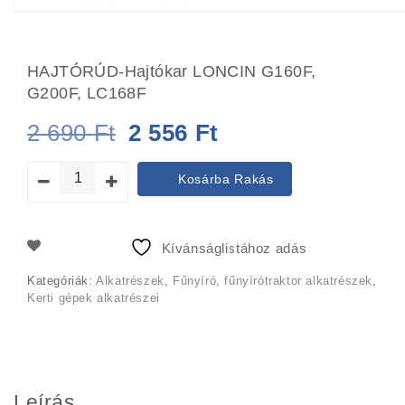
HAJTÓRÚD-Hajtókar LONCIN G160F,
G200F, LC168F
Original
Current
2 690
Ft
2 556
Ft
price
price
Kosárba Rakás
was:
is:
2
2
Kívánságlistához adás
690 Ft.
556 Ft.
Kategóriák:
Alkatrészek
,
Fűnyíró, fűnyírótraktor alkatrészek
,
Kerti gépek alkatrészei
Leírás