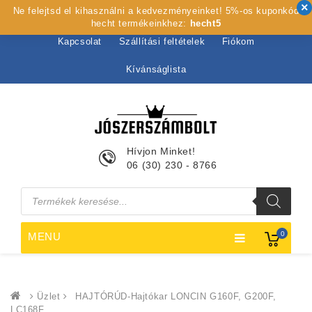
Ne felejtsd el kihasználni a kedvezményeinket! 5%-os kuponkód
Kezdőlap
Rólunk
Webshop
Szolgáltatások
hecht termékeinkhez:
hecht5
Kapcsolat
Szállítási feltételek
Fiókom
Kívánságlista
Hívjon Minket!
06 (30) 230 - 8766
Products
search
0
MENU
Üzlet
HAJTÓRÚD-Hajtókar LONCIN G160F, G200F,
LC168F