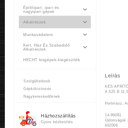
Építőipari, ipari és
nagyipari gépek
Alkatrészek
Munkavédelem
Kert, Ház És Szabadidő
Alkatrészek
HECHT kisgépek-kiegészítők
Leírás
Szolgáltatások
KÉS APRÍT
Gépkölcsönzés
A.525 B.11,
Nagykereskedőknek
Hortmasz, A
14-99081
Házhozszállítás
Újdonságok 
Gyors kézbesítés
602006