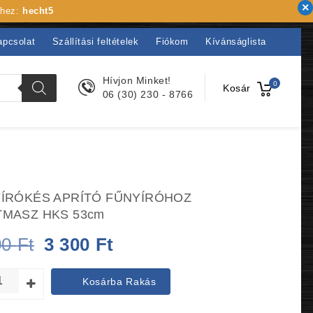
khez:
hecht5
apcsolat
Szállítási feltételek
Fiókom
Kívánságlista
Hívjon Minket!
0
Kosár
06 (30) 230 - 8766
ÍRÓKÉS APRÍTÓ FŰNYÍRÓHOZ
MASZ HKS 53cm
Original
Current
00
Ft
3 300
Ft
price
price
Kosárba Rakás
was:
is: