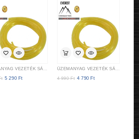
ÜZEMANYAG VEZETÉK SÁRGA ÁTLÁTSZÓ 2,5mm X 5,0mm 15m EVEREST PRO
ÜZEMANYAG VEZETÉK SÁRGA ÁTLÁTSZÓ 2,0mm X 3,5mm 15m EVEREST PRO
5 290
Ft
4 790
Ft
Original
Current
Original
Current
Ft
4 990
Ft
price
price
price
price
was:
is:
was:
is:
5
5
4
4
990 Ft.
290 Ft.
990 Ft.
790 Ft.