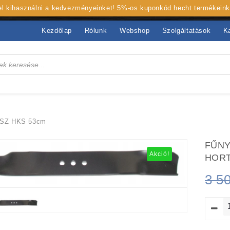
 el kihasználni a kedvezményeinket! 5%-os kuponkód hecht termékein
Kezdőlap
Rólunk
Webshop
Szolgáltatások
K
SZ HKS 53cm
FŰNY
Akció!
HORT
3 5