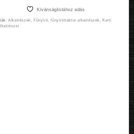
3
3
Kívánságlistához adás
500 Ft.
300 Ft.
iák:
Alkatrészek
,
Fűnyíró, fűnyírótraktor alkatrészek
,
Kerti
lkatrészei