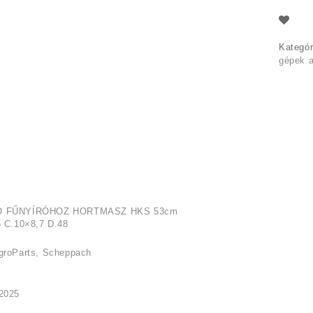
Kategór
gépek a
Ó FŰNYÍRÓHOZ HORTMASZ HKS 53cm
5 C.10×8,7 D.48
groParts, Scheppach
2025