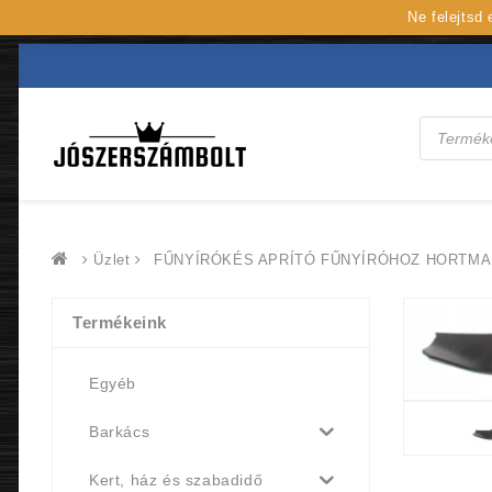
Ne felejtsd
Products
search
Üzlet
FŰNYÍRÓKÉS APRÍTÓ FŰNYÍRÓHOZ HORTMA
Termékeink
Egyéb
Barkács
Kert, ház és szabadidő