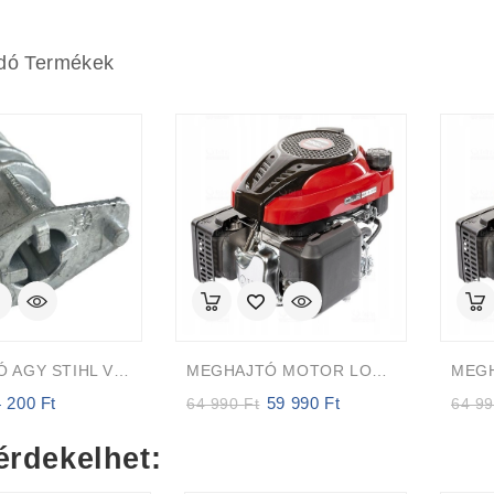
dó Termékek
KÉSTARTÓ AGY STIHL VIKING 61057025021
MEGHAJTÓ MOTOR LONCIN LC1P70FC-B 196cc 25mm 82m FÜGGŐLEGES TENGELY Auto-Choke
4 200
Ft
59 990
Ft
iginal
Current
Original
Current
64 990
Ft
64 9
rice
price
price
price
as:
is:
was:
is:
érdekelhet:
4
64
59
00 Ft.
200 Ft.
990 Ft.
990 Ft.