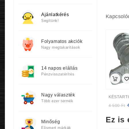
Ajánlatkérés
Kapcsoló
Segítünk!
Folyamatos akciók
Nagy megtakarítások
14 napos elállás
Pénzvisszatérítés
Nagy választék
Több ezer termék
Or
4 500
Ft
p
w
Ez is 
4
Minőség
5
Elismert márkák