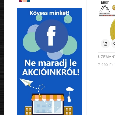
O
7 990
Ft
p
9