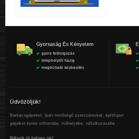
Gyorsaság És Kényelem
E
gyors feldolgozás
telephelytől házig
megbízható kézbesítés
Üdvözöljük!
Barkácsgépeket, Ipari minőségű szerszámokat, építőipari
gépeket keres otthonába, műhelyébe, vállalkozásába
Nálunk jó helyen jár!