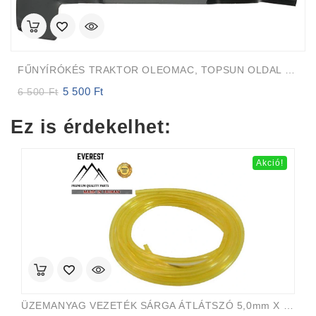
FŰNYÍRÓKÉS TRAKTOR OLEOMAC, TOPSUN OLDAL KIVETÉS 55cm DECK 109cm
5 500
Ft
Original
Current
6 500
Ft
price
price
was:
is:
Ez is érdekelhet:
6
5
500 Ft.
500 Ft.
Akció!
ÜZEMANYAG VEZETÉK SÁRGA ÁTLÁTSZÓ 5,0mm X 8,0mm 15m EVEREST PRO