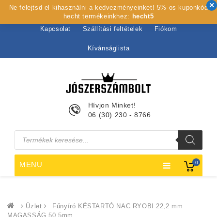
Ne felejtsd el kihasználni a kedvezményeinket! 5%-os kuponkód
Kezdőlap
Rólunk
Webshop
Szolgáltatások
hecht termékeinkhez:
hecht5
Kapcsolat
Szállítási feltételek
Fiókom
Kívánságlista
Hívjon Minket!
06 (30) 230 - 8766
Products
search
0
MENU
Üzlet
Fűnyíró KÉSTARTÓ NAC RYOBI 22,2 mm
MAGASSÁG 50,5mm