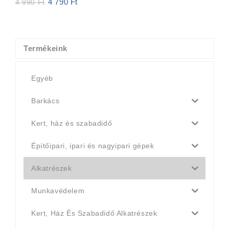
4 790
Ft
Original
Current
4 990
Ft
price
price
was:
is:
4
4
990 Ft.
790 Ft.
Termékeink
Egyéb
Barkács
Kert, ház és szabadidő
Építőipari, ipari és nagyipari gépek
Alkatrészek
Munkavédelem
Kert, Ház És Szabadidő Alkatrészek