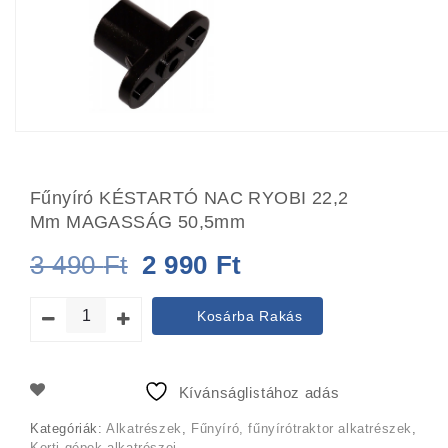
Fűnyíró KÉSTARTÓ NAC RYOBI 22,2
Mm MAGASSÁG 50,5mm
Original
Current
3 490
Ft
2 990
Ft
price
price
Kosárba Rakás
was:
is:
3
2
Kívánságlistához adás
490 Ft.
990 Ft.
Kategóriák:
Alkatrészek
,
Fűnyíró, fűnyírótraktor alkatrészek
,
Kerti gépek alkatrészei