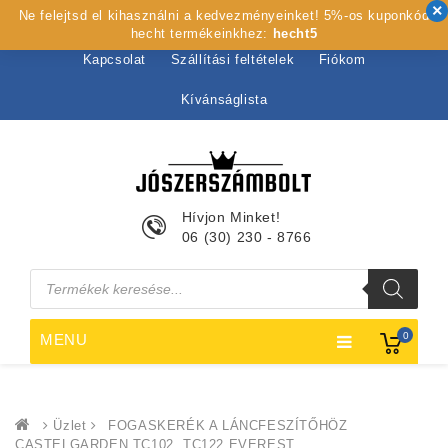
Ne felejtsd el kihasználni a kedvezményeinket! 5%-os kuponkód
Kezdőlap
Rólunk
Webshop
Szolgáltatások
hecht termékeinkhez:
hecht5
Kapcsolat
Szállítási feltételek
Fiókom
Kívánságlista
Hívjon Minket!
06 (30) 230 - 8766
Products
search
0
MENU
Üzlet
FOGASKERÉK A LÁNCFESZÍTŐHÖZ
CASTELGARDEN TC102, TC122 EVEREST