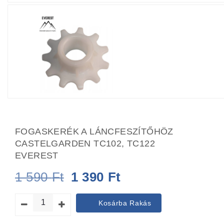
FOGASKERÉK A LÁNCFESZÍTŐHÖZ
CASTELGARDEN TC102, TC122
EVEREST
Original
Current
1 590
Ft
1 390
Ft
price
price
Kosárba Rakás
was:
is: