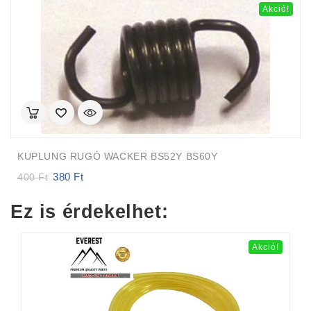
Akció!
KUPLUNG RUGÓ WACKER BS52Y BS60Y
380
Ft
Original
Current
400
Ft
price
price
was:
is:
Ez is érdekelhet:
400 Ft.
380 Ft.
Akció!