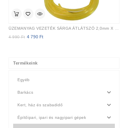
ÜZEMANYAG VEZETÉK SÁRGA ÁTLÁTSZÓ 2,0mm X 3,5mm 15m EVEREST PRO
4 790
Ft
Original
Current
4 990
Ft
price
price
was:
is:
4
4
990 Ft.
790 Ft.
Termékeink
Egyéb
Barkács
Kert, ház és szabadidő
Építőipari, ipari és nagyipari gépek