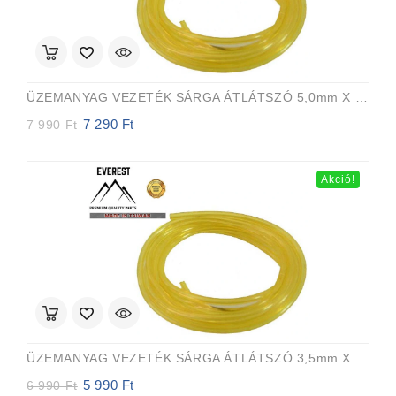
ÜZEMANYAG VEZETÉK SÁRGA ÁTLÁTSZÓ 5,0mm X 8,0mm 15m EVEREST PRO
7 290
Ft
Original
Current
7 990
Ft
price
price
was:
is:
7
7
Akció!
990 Ft.
290 Ft.
ÜZEMANYAG VEZETÉK SÁRGA ÁTLÁTSZÓ 3,5mm X 6,5mm 15m EVEREST PRO
5 990
Ft
Original
Current
6 990
Ft