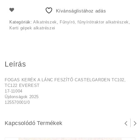
1
1
Kívánságlistához adás
590 Ft.
390 Ft.
Kategóriák:
Alkatrészek
,
Fűnyíró, fűnyírótraktor alkatrészek
,
Kerti gépek alkatrészei
Leírás
FOGAS KERÉK A LÁNC FESZÍTŐ CASTELGARDEN TC102,
TC122 EVEREST
17-11004
Újdonságok 2025
125570001/0
Kapcsolódó Termékek