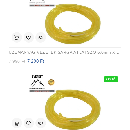
ÜZEMANYAG VEZETÉK SÁRGA ÁTLÁTSZÓ 5,0mm X 8,0mm 15m EVEREST PRO
7 290
Ft
Original
Current
7 990
Ft
price
price
was:
is:
7
7
Akció!
990 Ft.
290 Ft.