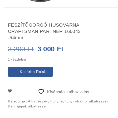
FESZÍTŐGÖRGŐ HUSQVARNA
CRAFTSMAN PARTNER 166043
-54mm
Original
Current
3 200
Ft
3 000
Ft
price
price
1 készleten
was:
is:
Kosárba Rakás
3
3
200 Ft.
000 Ft.
Kívánságlistához adás
Kategóriák:
Alkatrészek
,
Fűnyíró, fűnyírótraktor alkatrészek
,
Kerti gépek alkatrészei