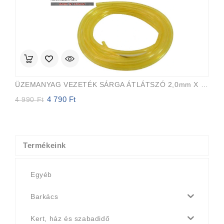
ÜZEMANYAG VEZETÉK SÁRGA ÁTLÁTSZÓ 2,0mm X 3,5mm 15m EVEREST PRO
4 790
Ft
Original
Current
4 990
Ft
price
price
was:
is:
4
4
990 Ft.
790 Ft.
Termékeink
Egyéb
Barkács
Kert, ház és szabadidő