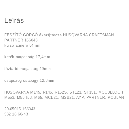
Leírás
FESZÍTŐ GÖRGŐ ékszíjtárcsa HUSQVARNA CRAFTSMAN
PARTNER 166043
külső átmérő 54mm
kerék magasság 17,4mm
távtartó magasság 19mm
csapszeg csapágy 12,8mm
HUSQVARNA M145, R145, R152S, ST121, ST151, MCCULLOCH
M553, M55H53, M65, MCB21, MSB21, AYP, PARTNER, POULAN
20-05015 166043
532 16 60-43