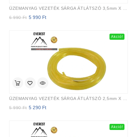
ÜZEMANYAG VEZETÉK SÁRGA ÁTLÁTSZÓ 3,5mm X 6,5mm 15m EVEREST PRO
5 990
Ft
Original
Current
6 990
Ft
price
price
was:
is:
6
5
Akció!
990 Ft.
990 Ft.
ÜZEMANYAG VEZETÉK SÁRGA ÁTLÁTSZÓ 2,5mm X 5,0mm 15m EVEREST PRO
5 290
Ft
Original
Current
5 990
Ft
price
price
was:
is:
5
5
Akció!
990 Ft.
290 Ft.