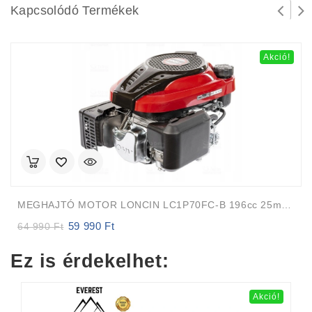
Kapcsolódó Termékek
Akció!
MEGHAJTÓ MOTOR LONCIN LC1P70FC-B 196cc 25mm 82m FÜGGŐLEGES TENGELY Auto-Choke
59 990
Ft
Original
Current
64 990
Ft
price
price
was:
is:
Ez is érdekelhet:
64
59
990 Ft.
990 Ft.
Akció!