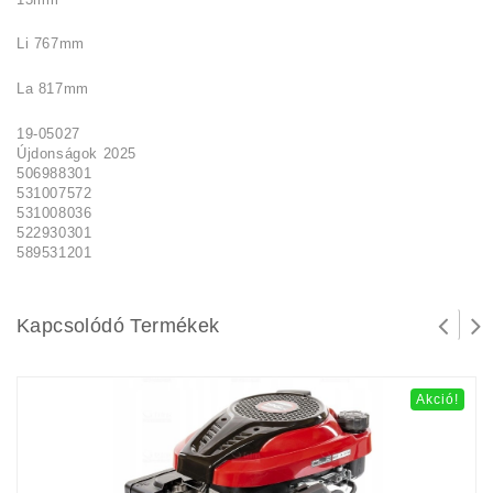
Li 767mm
La 817mm
19-05027
Újdonságok 2025
506988301
531007572
531008036
522930301
589531201
Kapcsolódó Termékek
Akció!