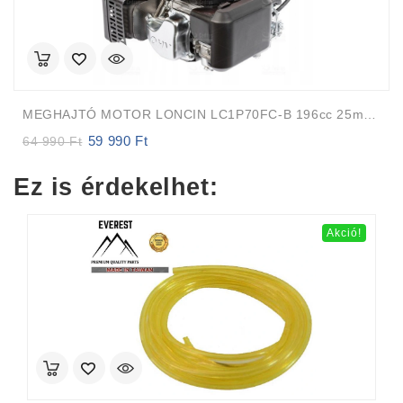
MEGHAJTÓ MOTOR LONCIN LC1P70FC-B 196cc 25mm 82m FÜGGŐLEGES TENGELY Auto-Choke
59 990
Ft
Original
Current
64 990
Ft
price
price
was:
is:
Ez is érdekelhet:
64
59
990 Ft.
990 Ft.
Akció!