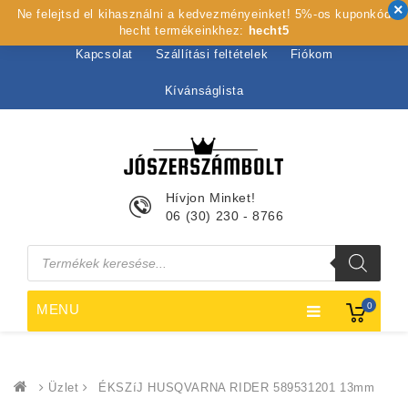
Ne felejtsd el kihasználni a kedvezményeinket! 5%-os kuponkód
Kezdőlap
Rólunk
Webshop
Szolgáltatások
hecht termékeinkhez:
hecht5
Kapcsolat
Szállítási feltételek
Fiókom
Kívánságlista
Hívjon Minket!
06 (30) 230 - 8766
Products
search
0
MENU
Üzlet
ÉKSZíJ HUSQVARNA RIDER 589531201 13mm