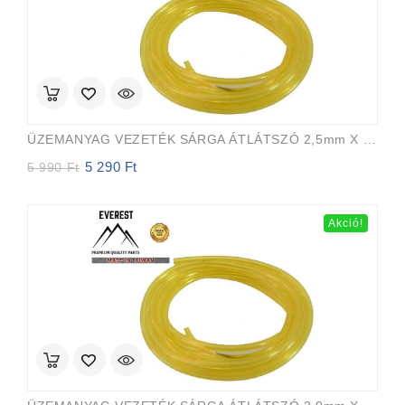
ÜZEMANYAG VEZETÉK SÁRGA ÁTLÁTSZÓ 2,5mm X 5,0mm 15m EVEREST PRO
5 290
Ft
Original
Current
5 990
Ft
price
price
was:
is:
5
5
Akció!
990 Ft.
290 Ft.