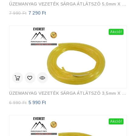
ÜZEMANYAG VEZETÉK SÁRGA ÁTLÁTSZÓ 5,0mm X 8,0mm 15m EVEREST PRO
7 290
Ft
Original
Current
7 990
Ft
price
price
was:
is:
7
7
Akció!
990 Ft.
290 Ft.
ÜZEMANYAG VEZETÉK SÁRGA ÁTLÁTSZÓ 3,5mm X 6,5mm 15m EVEREST PRO
5 990
Ft
Original
Current
6 990
Ft
price
price
was:
is:
6
5
Akció!
990 Ft.
990 Ft.