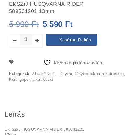
ÉKSZíJ HUSQVARNA RIDER
589531201 13mm
Original
Current
5 990
Ft
5 590
Ft
price
price
Kosárba Rakás
was:
is:
5
5
Kívánságlistához adás
990 Ft.
590 Ft.
Kategóriák:
Alkatrészek
,
Fűnyíró, fűnyírótraktor alkatrészek
,
Kerti gépek alkatrészei
Leírás
ÉK SZíJ HUSQVARNA RIDER 589531201
13mm