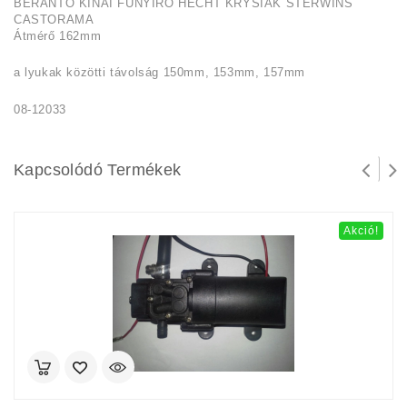
BERÁNTÓ KÍNAI FŰNYÍRÓ HECHT KRYSIAK STERWINS
CASTORAMA
Átmérő 162mm
a lyukak közötti távolság 150mm, 153mm, 157mm
08-12033
Kapcsolódó Termékek
Akció!