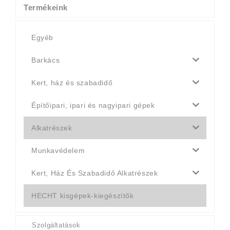
Termékeink
Egyéb
Barkács
Kert, ház és szabadidő
Építőipari, ipari és nagyipari gépek
Alkatrészek
Munkavédelem
Kert, Ház És Szabadidő Alkatrészek
HECHT kisgépek-kiegészítők
Szolgáltatások