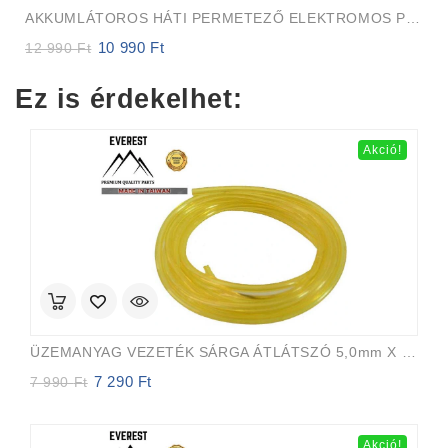
AKKUMLÁTOROS HÁTI PERMETEZŐ ELEKTROMOS PUMPA-Szivattyú
10 990
Ft
Original
Current
12 990
Ft
price
price
was:
is:
Ez is érdekelhet:
12
10
990 Ft.
990 Ft.
Akció!
ÜZEMANYAG VEZETÉK SÁRGA ÁTLÁTSZÓ 5,0mm X 8,0mm 15m EVEREST PRO
7 290
Ft
Original
Current
7 990
Ft
price
price
was:
is:
7
7
Akció!