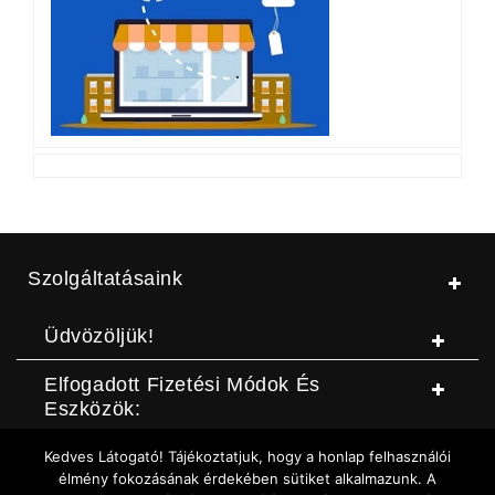
Szolgáltatásaink
Üdvözöljük!
Elfogadott Fizetési Módok És
Eszközök:
Kedves Látogató! Tájékoztatjuk, hogy a honlap felhasználói
© Jószerszámbolt |
ASZF
|
Adatvédelmi szabályzat
|
Elállási
élmény fokozásának érdekében sütiket alkalmazunk. A