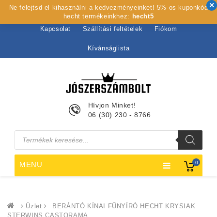
Ne felejtsd el kihasználni a kedvezményeinket! 5%-os kuponkód
Kezdőlap
Rólunk
Webshop
Szolgáltatások
hecht termékeinkhez:
hecht5
Kapcsolat
Szállítási feltételek
Fiókom
Kívánságlista
Hívjon Minket!
06 (30) 230 - 8766
Products
search
0
MENU
Üzlet
BERÁNTÓ KÍNAI FŰNYÍRÓ HECHT KRYSIAK
STERWINS CASTORAMA