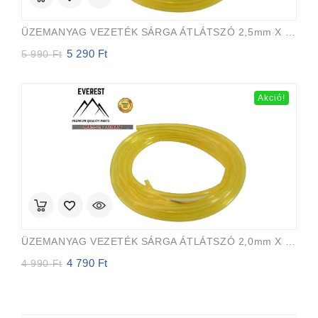
ÜZEMANYAG VEZETÉK SÁRGA ÁTLÁTSZÓ 2,5mm X 5,0mm 15m EVEREST PRO
5 290
Ft
Original
Current
5 990
Ft
price
price
was:
is:
5
5
Akció!
990 Ft.
290 Ft.
ÜZEMANYAG VEZETÉK SÁRGA ÁTLÁTSZÓ 2,0mm X 3,5mm 15m EVEREST PRO
4 790
Ft
Original
Current
4 990
Ft
price
price
was:
is:
4
4
990 Ft.
790 Ft.