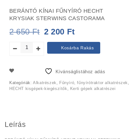
BERÁNTÓ KÍNAI FŰNYÍRÓ HECHT
KRYSIAK STERWINS CASTORAMA
Original
Current
2 650
Ft
2 200
Ft
price
price
Kosárba Rakás
was:
is:
2
2
Kívánságlistához adás
650 Ft.
200 Ft.
Kategóriák:
Alkatrészek
,
Fűnyíró, fűnyírótraktor alkatrészek
,
HECHT kisgépek-kiegészítők
,
Kerti gépek alkatrészei
Leírás