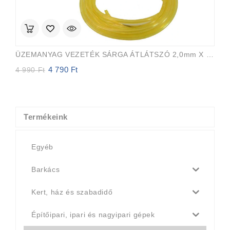
ÜZEMANYAG VEZETÉK SÁRGA ÁTLÁTSZÓ 2,0mm X 3,5mm 15m EVEREST PRO
4 790
Ft
Original
Current
4 990
Ft
price
price
was:
is:
4
4
990 Ft.
790 Ft.
Termékeink
Egyéb
Barkács
Kert, ház és szabadidő
Építőipari, ipari és nagyipari gépek