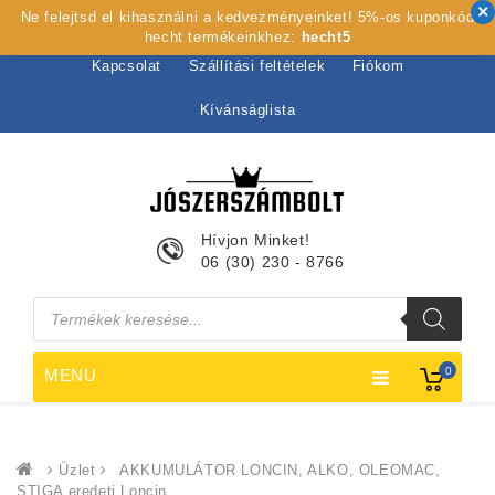
Ne felejtsd el kihasználni a kedvezményeinket! 5%-os kuponkód
Kezdőlap
Rólunk
Webshop
Szolgáltatások
hecht termékeinkhez:
hecht5
Kapcsolat
Szállítási feltételek
Fiókom
Kívánságlista
Hívjon Minket!
06 (30) 230 - 8766
Products
search
0
MENU
Üzlet
AKKUMULÁTOR LONCIN, ALKO, OLEOMAC,
STIGA eredeti Loncin