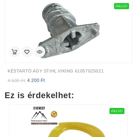
Akció!
KÉSTARTÓ AGY STIHL VIKING 61057025021
4 200
Ft
Original
Current
4 500
Ft
price
price
was:
is:
Ez is érdekelhet:
4
4
500 Ft.
200 Ft.
Akció!