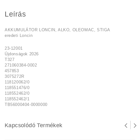
Leírás
AKKUMULÁTOR LONCIN, ALKO, OLEOMAC, STIGA
eredeti Loncin
23-12001
Újdonságok 2026
T327
271060384-0002
457853
3075272R
118120062/0
118551476/0
118552462/0
118552462/1
TB56000404-0000000
Kapcsolódó Termékek