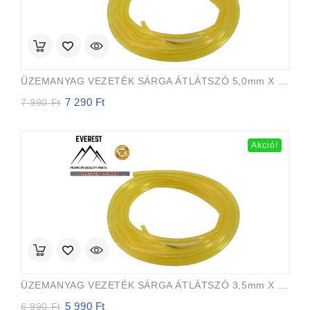
ÜZEMANYAG VEZETÉK SÁRGA ÁTLÁTSZÓ 5,0mm X 8,0mm 15m EVEREST PRO
7 290
Ft
Original
Current
7 990
Ft
price
price
was:
is:
7
7
Akció!
990 Ft.
290 Ft.
ÜZEMANYAG VEZETÉK SÁRGA ÁTLÁTSZÓ 3,5mm X 6,5mm 15m EVEREST PRO
5 990
Ft
Original
Current
6 990
Ft