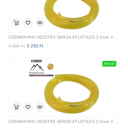
ÜZEMANYAG VEZETÉK SÁRGA ÁTLÁTSZÓ 2,5mm X 5,0mm 15m EVEREST PRO
5 290
Ft
Original
Current
5 990
Ft
price
price
was:
is:
5
5
Akció!
990 Ft.
290 Ft.
ÜZEMANYAG VEZETÉK SÁRGA ÁTLÁTSZÓ 2,0mm X 3,5mm 15m EVEREST PRO