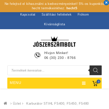
Ne felejtsd el kihasználni a kedvezményeinket! 5%-os kuponkód
Kezdőlap
Rólunk
Webshop
Szolgáltatások
hecht termékeinkhez:
hecht5
Kapcsolat
Szállítási feltételek
Fiókom
Kívánságlista
Hívjon Minket!
06 (30) 230 - 8766
Products
search
0
MENU
Üzlet
Karburátor STIHL FS400, FS450, FS480