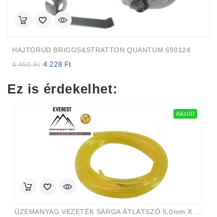
HAJTÓRÚD BRIGGS&STRATTON QUANTUM 690124
4 228
Ft
Original
Current
4 450
Ft
price
price
was:
is:
Ez is érdekelhet:
4
4
450 Ft.
228 Ft.
Akció!
ÜZEMANYAG VEZETÉK SÁRGA ÁTLÁTSZÓ 5,0mm X 8,0mm 15m EVEREST PRO