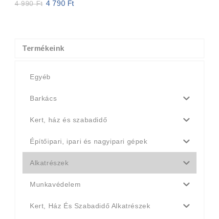
4 790
Ft
Original
Current
4 990
Ft
price
price
was:
is:
4
4
990 Ft.
790 Ft.
Termékeink
Egyéb
Barkács
Kert, ház és szabadidő
Építőipari, ipari és nagyipari gépek
Alkatrészek
Munkavédelem
Kert, Ház És Szabadidő Alkatrészek