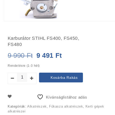
Karburátor STIHL FS400, FS450,
FS480
Original
Current
9 990
Ft
9 491
Ft
price
price
Rendelésre (1-3 hét)
was:
is:
Kosárba Rakás
9
9
990 Ft.
491 Ft.
Kívánságlistához adás
Kategóriák:
Alkatrészek
,
Fűkasza alkatrészek
,
Kerti gépek
alkatrészei