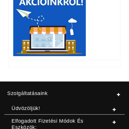
Szolgáltatásaink
Üdvözöljük!
Elfogadott Fizetési Módok És
Eszközök: