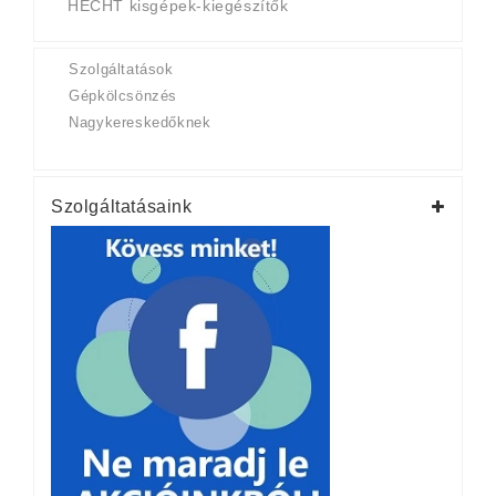
HECHT kisgépek-kiegészítők
Szolgáltatások
Gépkölcsönzés
Nagykereskedőknek
Szolgáltatásaink