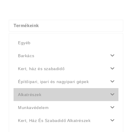
price
price
was:
is:
4
4
990 Ft.
790 Ft.
Termékeink
Egyéb
Barkács
Kert, ház és szabadidő
Építőipari, ipari és nagyipari gépek
Alkatrészek
Munkavédelem
Kert, Ház És Szabadidő Alkatrészek