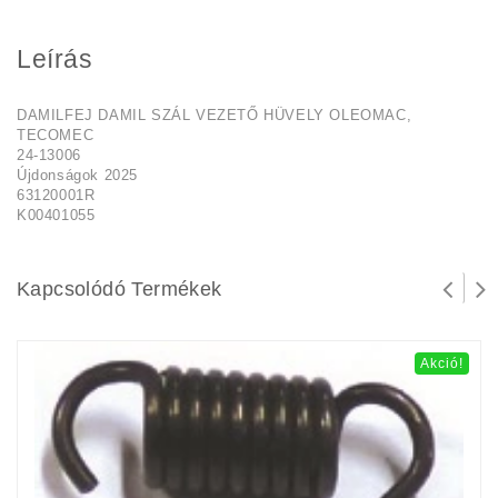
Leírás
DAMILFEJ DAMIL SZÁL VEZETŐ HÜVELY OLEOMAC,
TECOMEC
24-13006
Újdonságok 2025
63120001R
K00401055
Kapcsolódó Termékek
Akció!