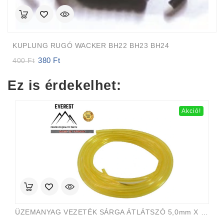
KUPLUNG RUGÓ WACKER BH22 BH23 BH24
380
Ft
Original
Current
400
Ft
price
price
was:
is:
Ez is érdekelhet:
400 Ft.
380 Ft.
Akció!
ÜZEMANYAG VEZETÉK SÁRGA ÁTLÁTSZÓ 5,0mm X 8,0mm 15m EVEREST PRO