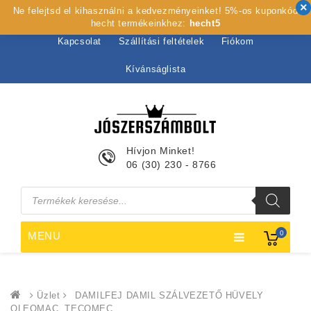
Ne felejtsd el kihasználni a kedvezményeinket! 5%-os kuponkód
Kezdőlap
Rólunk
Webshop
Szolgáltatások
hecht termékeinkhez:
hecht5
Kapcsolat
Szállítási feltételek
Fiókom
Kívánságlista
Hívjon Minket!
06 (30) 230 - 8766
Products
search
0
MENU
Üzlet
DAMILFEJ DAMIL SZÁLVEZETŐ HÜVELY
OLEOMAC, TECOMEC