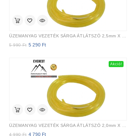
ÜZEMANYAG VEZETÉK SÁRGA ÁTLÁTSZÓ 2,5mm X 5,0mm 15m EVEREST PRO
5 290
Ft
Original
Current
5 990
Ft
price
price
was:
is:
5
5
Akció!
990 Ft.
290 Ft.
ÜZEMANYAG VEZETÉK SÁRGA ÁTLÁTSZÓ 2,0mm X 3,5mm 15m EVEREST PRO
4 790
Ft
Original
Current
4 990
Ft