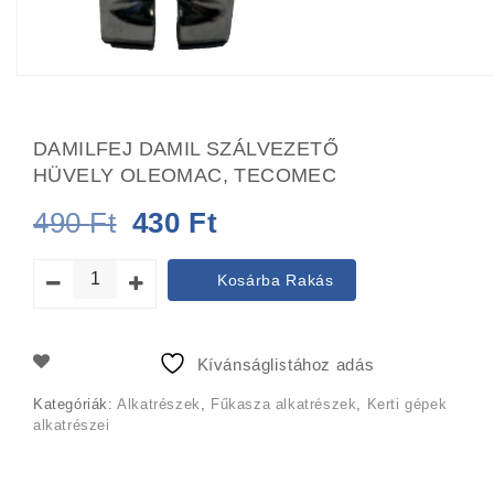
DAMILFEJ DAMIL SZÁLVEZETŐ
HÜVELY OLEOMAC, TECOMEC
Original
Current
490
Ft
430
Ft
price
price
Kosárba Rakás
was:
is:
490 Ft.
430 Ft.
Kívánságlistához adás
Kategóriák:
Alkatrészek
,
Fűkasza alkatrészek
,
Kerti gépek
alkatrészei