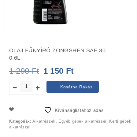
OLAJ FŰNYÍRÓ ZONGSHEN SAE 30
0,6L
Original
Current
1 290
Ft
1 150
Ft
price
price
Kosárba Rakás
was:
is:
1
1
Kívánságlistához adás
290 Ft.
150 Ft.
Kategóriák:
Alkatrészek
,
Egyéb gépek alkatrészei
,
Kerti gépek
alkatrészei