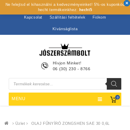
Ne felejtsd el kihasználni a kedvezményeinket! 5%-os kuponkód
Kezdőlap
Rólunk
Webshop
Szolgáltatások
hecht termékeinkhez:
hecht5
Kapcsolat
Szállítási feltételek
Fiókom
Kívánságlista
Hívjon Minket!
06 (30) 230 - 8766
Products
search
0
MENU
Üzlet
OLAJ FŰNYÍRÓ ZONGSHEN SAE 30 0,6L