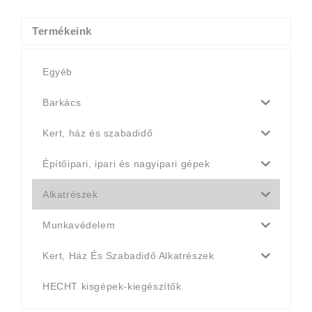
4
4
990 Ft.
790 Ft.
Termékeink
Egyéb
Barkács
Kert, ház és szabadidő
Építőipari, ipari és nagyipari gépek
Alkatrészek
Munkavédelem
Kert, Ház És Szabadidő Alkatrészek
HECHT kisgépek-kiegészítők