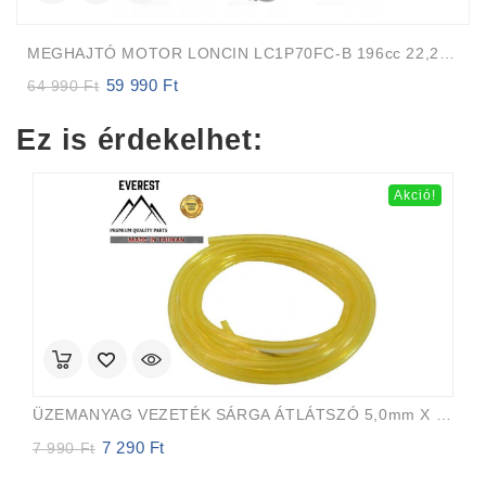
MEGHAJTÓ MOTOR LONCIN LC1P70FC-B 196cc 22,2mm 80m FÜGGŐLEGES TENGELY Auto-Choke
59 990
Ft
Original
Current
64 990
Ft
price
price
was:
is:
Ez is érdekelhet:
64
59
990 Ft.
990 Ft.
Akció!
ÜZEMANYAG VEZETÉK SÁRGA ÁTLÁTSZÓ 5,0mm X 8,0mm 15m EVEREST PRO
7 290
Ft
Original
Current
7 990
Ft
price
price
was:
is: