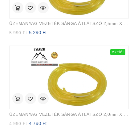
ÜZEMANYAG VEZETÉK SÁRGA ÁTLÁTSZÓ 2,5mm X 5,0mm 15m EVEREST PRO
5 290
Ft
Original
Current
5 990
Ft
price
price
was:
is:
5
5
Akció!
990 Ft.
290 Ft.
ÜZEMANYAG VEZETÉK SÁRGA ÁTLÁTSZÓ 2,0mm X 3,5mm 15m EVEREST PRO
4 790
Ft
Original
Current
4 990
Ft
price
price
was:
is: