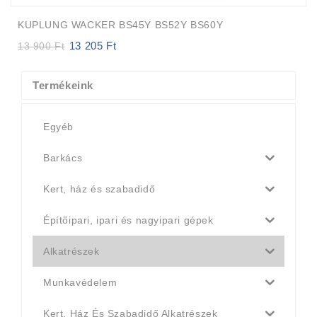
KUPLUNG WACKER BS45Y BS52Y BS60Y
13 205
Ft
Original
Current
13 900
Ft
price
price
was:
is:
13
13
Termékeink
900 Ft.
205 Ft.
Egyéb
Barkács
Kert, ház és szabadidő
Építőipari, ipari és nagyipari gépek
Alkatrészek
Munkavédelem
Kert, Ház És Szabadidő Alkatrészek