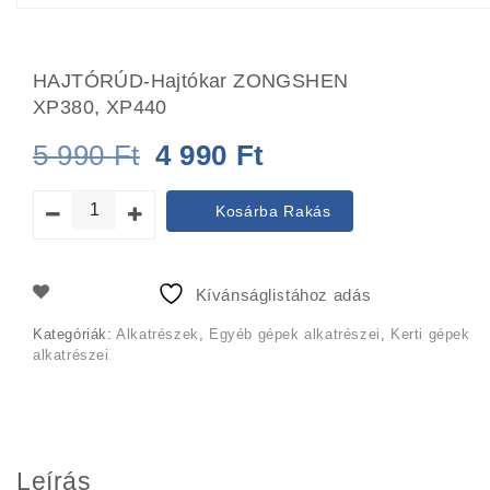
HAJTÓRÚD-Hajtókar ZONGSHEN
XP380, XP440
Original
Current
5 990
Ft
4 990
Ft
price
price
Kosárba Rakás
was:
is:
5
4
Kívánságlistához adás
990 Ft.
990 Ft.
Kategóriák:
Alkatrészek
,
Egyéb gépek alkatrészei
,
Kerti gépek
alkatrészei
Leírás