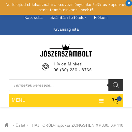
Ne felejtsd el kihasználni a kedvezményeinket! 5%-os kuponkód
Kezdőlap
Rólunk
Webshop
Szolgáltatások
hecht termékeinkhez:
hecht5
Kapcsolat
Szállítási feltételek
Fiókom
Kívánságlista
Hívjon Minket!
06 (30) 230 - 8766
Products
search
0
MENU
Üzlet
HAJTÓRÚD-hajtókar ZONGSHEN XP380, XP440