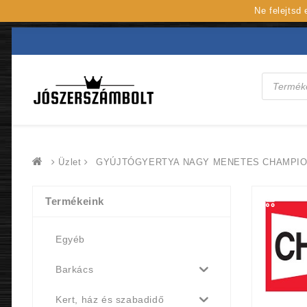
Ne felejtsd
Products
search
Üzlet
GYÚJTÓGYERTYA NAGY MENETES CHAMPION
Termékeink
Egyéb
Barkács
Kert, ház és szabadidő