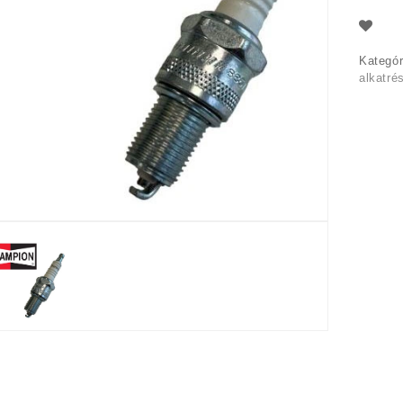
Kategór
alkatré