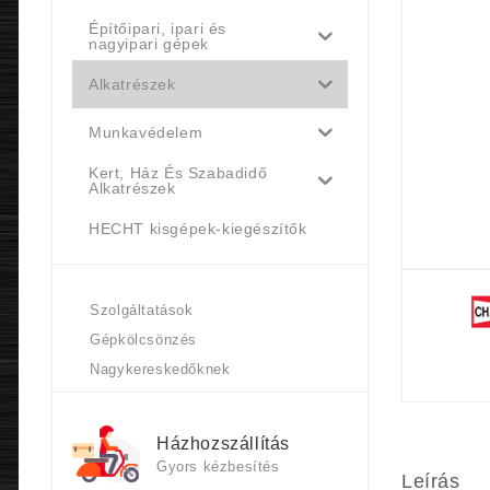
Építőipari, ipari és
nagyipari gépek
Alkatrészek
Munkavédelem
Kert, Ház És Szabadidő
Alkatrészek
HECHT kisgépek-kiegészítők
Szolgáltatások
Gépkölcsönzés
Nagykereskedőknek
Házhozszállítás
Gyors kézbesítés
Leírás