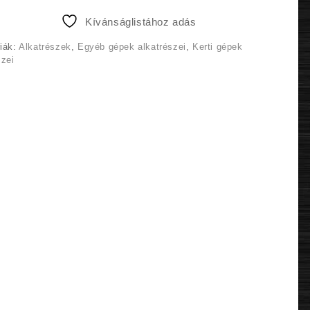
1
1
Kívánságlistához adás
290 Ft.
190 Ft.
iák:
Alkatrészek
,
Egyéb gépek alkatrészei
,
Kerti gépek
szei