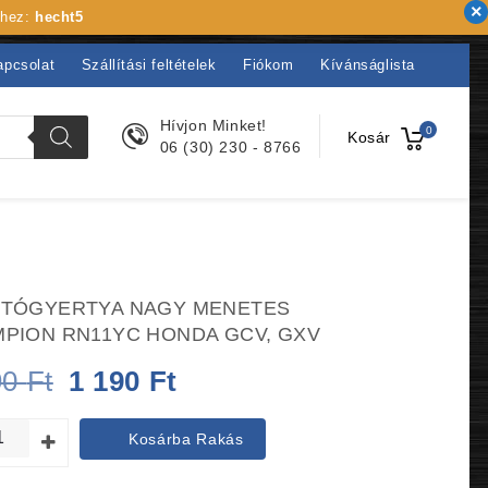
khez:
hecht5
apcsolat
Szállítási feltételek
Fiókom
Kívánságlista
Hívjon Minket!
0
Kosár
06 (30) 230 - 8766
TÓGYERTYA NAGY MENETES
PION RN11YC HONDA GCV, GXV
Original
Current
90
Ft
1 190
Ft
price
price
Kosárba Rakás
was:
is: