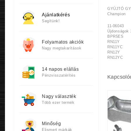
GYÚJTÓ GY
Champion
Ajánlatkérés
Segítünk!
11-06043
Újdonságok 
BPR5ES
RN11Y
Folyamatos akciók
RN11YC
Nagy megtakarítások
RN12Y
RN12YC
14 napos elállás
Pénzvisszatérítés
Kapcsoló
Nagy választék
Több ezer termék
Minőség
Elismert márkák