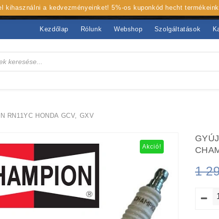
 el kihasználni a kedvezményeinket! 5%-os kuponkód hecht termékein
Kezdőlap
Rólunk
Webshop
Szolgáltatások
K
 RN11YC HONDA GCV, GXV
GYÚJ
Akció!
CHAM
1 2