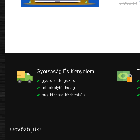
O
7 990
Ft
p
9
Gyorsaság És Kényelem
E
gyors feldolgozás
telephelytől házig
megbízható kézbesítés
Üdvözöljük!