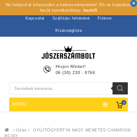
Ne felejtsd el kihasználni a kedvezményeinket! 5%-os kuponkód
Kezdőlap
Rólunk
Webshop
Szolgáltatások
hecht termékeinkhez:
hecht5
Kapcsolat
Szállítási feltételek
Fiókom
Kívánságlista
Hívjon Minket!
06 (30) 230 - 8766
Products
search
0
MENU
Üzlet
GYÚJTÓGYERTYA NAGY MENETES CHAMPION
RCJ6Y