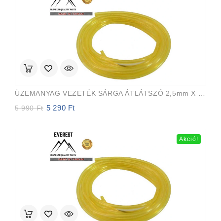
ÜZEMANYAG VEZETÉK SÁRGA ÁTLÁTSZÓ 2,5mm X 5,0mm 15m EVEREST PRO
5 290
Ft
Original
Current
5 990
Ft
price
price
was:
is:
5
5
Akció!
990 Ft.
290 Ft.