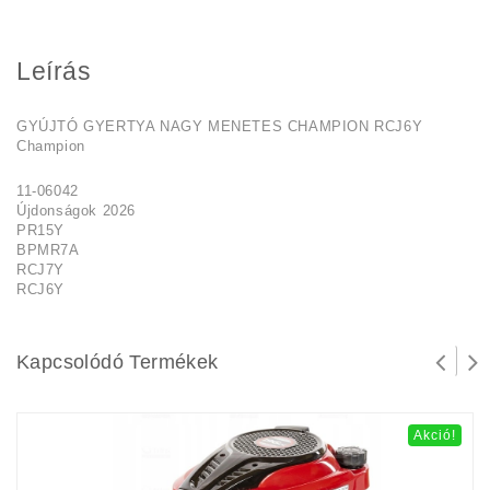
Leírás
GYÚJTÓ GYERTYA NAGY MENETES CHAMPION RCJ6Y
Champion
11-06042
Újdonságok 2026
PR15Y
BPMR7A
RCJ7Y
RCJ6Y
Kapcsolódó Termékek
Akció!