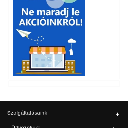
Szolgáltatásaink
Üdvözöljük!