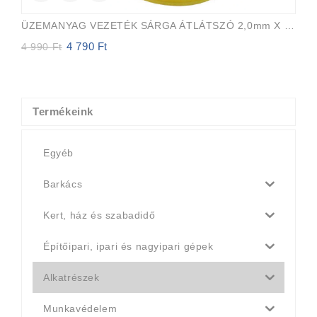
ÜZEMANYAG VEZETÉK SÁRGA ÁTLÁTSZÓ 2,0mm X 3,5mm 15m EVEREST PRO
4 790
Ft
Original
Current
4 990
Ft
price
price
was:
is:
4
4
990 Ft.
790 Ft.
Termékeink
Egyéb
Barkács
Kert, ház és szabadidő
Építőipari, ipari és nagyipari gépek
Alkatrészek
Munkavédelem