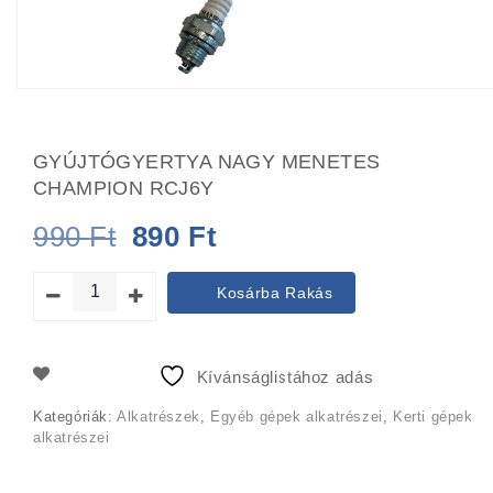
GYÚJTÓGYERTYA NAGY MENETES
CHAMPION RCJ6Y
Original
Current
990
Ft
890
Ft
price
price
Kosárba Rakás
was:
is:
990 Ft.
890 Ft.
Kívánságlistához adás
Kategóriák:
Alkatrészek
,
Egyéb gépek alkatrészei
,
Kerti gépek
alkatrészei