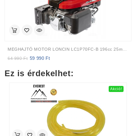
MEGHAJTÓ MOTOR LONCIN LC1P70FC-B 196cc 25mm 82m FÜGGŐLEGES TENGELY Auto-Choke
59 990
Ft
Original
Current
64 990
Ft
price
price
was:
is:
Ez is érdekelhet:
64
59
990 Ft.
990 Ft.
Akció!