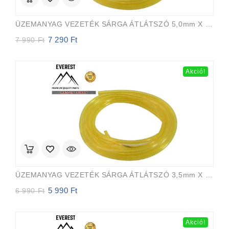
ÜZEMANYAG VEZETÉK SÁRGA ÁTLÁTSZÓ 5,0mm X 8,0mm 15m EVEREST PRO
7 290
Ft
Original
Current
7 990
Ft
price
price
was:
is:
7
7
Akció!
990 Ft.
290 Ft.
ÜZEMANYAG VEZETÉK SÁRGA ÁTLÁTSZÓ 3,5mm X 6,5mm 15m EVEREST PRO
5 990
Ft
Original
Current
6 990
Ft
price
price
was:
is:
6
5
Akció!
990 Ft.
990 Ft.