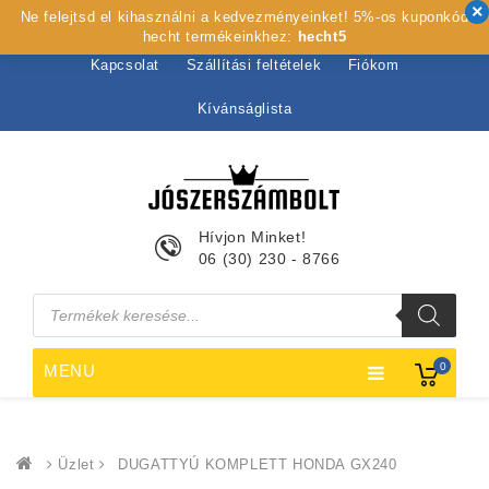
Ne felejtsd el kihasználni a kedvezményeinket! 5%-os kuponkód
Kezdőlap
Rólunk
Webshop
Szolgáltatások
hecht termékeinkhez:
hecht5
Kapcsolat
Szállítási feltételek
Fiókom
Kívánságlista
Hívjon Minket!
06 (30) 230 - 8766
Products
search
0
MENU
Üzlet
DUGATTYÚ KOMPLETT HONDA GX240