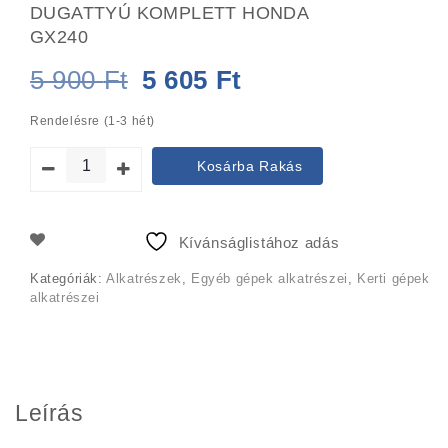
DUGATTYÚ KOMPLETT HONDA
GX240
Original
Current
5 900
Ft
5 605
Ft
price
price
Rendelésre (1-3 hét)
was:
is:
Kosárba Rakás
5
5
900 Ft.
605 Ft.
Kívánságlistához adás
Kategóriák:
Alkatrészek
,
Egyéb gépek alkatrészei
,
Kerti gépek
alkatrészei
Leírás