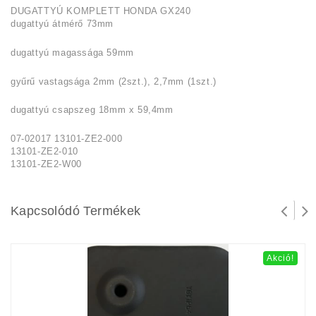
DUGATTYÚ KOMPLETT HONDA GX240
dugattyú átmérő 73mm
dugattyú magassága 59mm
gyűrű vastagsága 2mm (2szt.), 2,7mm (1szt.)
dugattyú csapszeg 18mm x 59,4mm
07-02017 13101-ZE2-000
13101-ZE2-010
13101-ZE2-W00
Kapcsolódó Termékek
Akció!