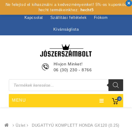
Ne felejtsd el kihasználni a kedvezményeinket! 5%-os kuponkód
Kezdőlap
Rólunk
Webshop
Szolgáltatások
hecht termékeinkhez:
hecht5
Kapcsolat
Szállítási feltételek
Fiókom
Kívánságlista
Hívjon Minket!
06 (30) 230 - 8766
Products
search
0
MENU
Üzlet
DUGATTYÚ KOMPLETT HONDA GX120 (0.25)