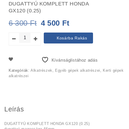
DUGATTYÚ KOMPLETT HONDA
GX120 (0.25)
Original
Current
6 300
Ft
4 500
Ft
price
price
Kosárba Rakás
was:
is:
6
4
Kívánságlistához adás
300 Ft.
500 Ft.
Kategóriák:
Alkatrészek
,
Egyéb gépek alkatrészei
,
Kerti gépek
alkatrészei
Leírás
DUGATTYÚ KOMPLETT HONDA GX120 (0.25)
dugattyú magassága 46mm