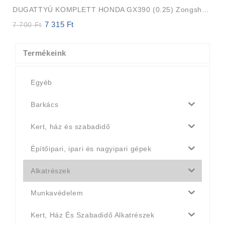
DUGATTYÚ KOMPLETT HONDA GX390 (0.25) Zongshen 188F
7 315
Ft
Original
Current
7 700
Ft
price
price
was:
is:
7
7
Termékeink
700 Ft.
315 Ft.
Egyéb
Barkács
Kert, ház és szabadidő
Építőipari, ipari és nagyipari gépek
Alkatrészek
Munkavédelem
Kert, Ház És Szabadidő Alkatrészek