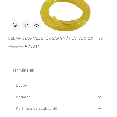
ÜZEMANYAG VEZETÉK SÁRGA ÁTLÁTSZÓ 2,0mm X 3,5mm 15m EVEREST PRO
4 790
Ft
Original
Current
4 990
Ft
price
price
was:
is:
4
4
990 Ft.
790 Ft.
Termékeink
Egyéb
Barkács
Kert, ház és szabadidő