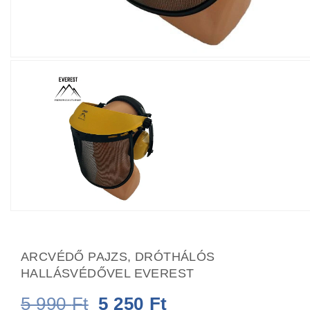
ARCVÉDŐ PAJZS, DRÓTHÁLÓS
HALLÁSVÉDŐVEL EVEREST
Original
Current
5 990
Ft
5 250
Ft