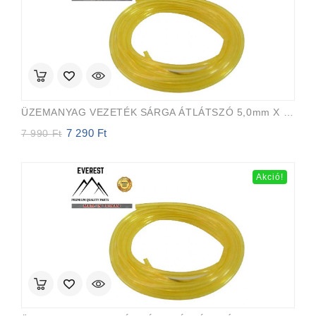
ÜZEMANYAG VEZETÉK SÁRGA ÁTLÁTSZÓ 5,0mm X 8,0mm 15m EVEREST PRO
7 290
Ft
Original
Current
7 990
Ft
price
price
was:
is:
7
7
Akció!
990 Ft.
290 Ft.