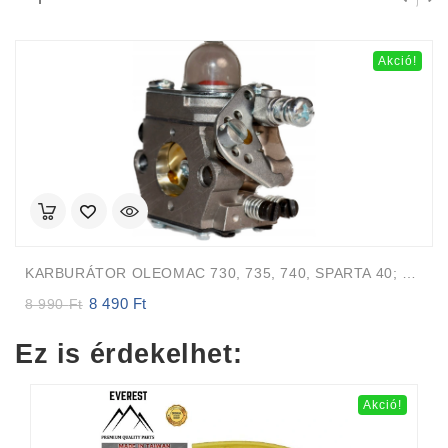
Akció!
KARBURÁTOR OLEOMAC 730, 735, 740, SPARTA 40; EFCO 8300, 8350, 8400
8 490
Ft
Original
Current
8 990
Ft
price
price
was:
is:
Ez is érdekelhet:
8
8
990 Ft.
490 Ft.
Akció!