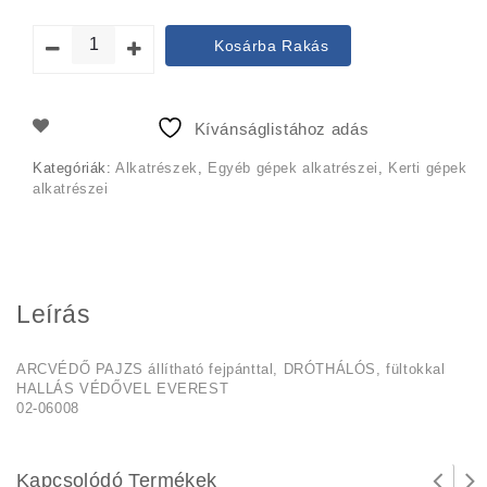
price
price
Kosárba Rakás
was:
is:
5
5
Kívánságlistához adás
990 Ft.
250 Ft.
Kategóriák:
Alkatrészek
,
Egyéb gépek alkatrészei
,
Kerti gépek
alkatrészei
Leírás
ARCVÉDŐ PAJZS állítható fejpánttal, DRÓTHÁLÓS, fültokkal
HALLÁS VÉDŐVEL EVEREST
02-06008
Kapcsolódó Termékek