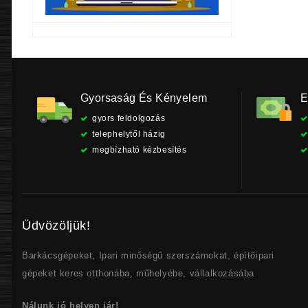
Gyorsaság És Kényelem
E
gyors feldolgozás
telephelytől házig
megbízható kézbesítés
Üdvözöljük!
Barkácsgépeket, Ipari minőségű szerszámokat, építőipari
gépeket keres otthonába, műhelyébe, vállalkozásába
Nálunk jó helyen jár!