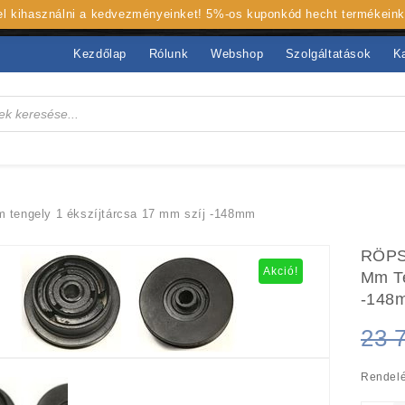
 el kihasználni a kedvezményeinket! 5%-os kuponkód hecht termékein
Kezdőlap
Rólunk
Webshop
Szolgáltatások
K
engely 1 ékszíjtárcsa 17 mm szíj -148mm
RÖPS
Akció!
Mm Te
-148
23 
Rendelé