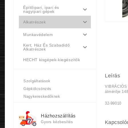
Építőipari, ipari és
nagyipari gépek
Alkatrészek
Munkavédelem
Kert, Ház És Szabadidő
Alkatrészek
HECHT kisgépek-kiegészítők
Leírás
Szolgáltatások
VIBRÁCIÓS
Gépkölcsönzés
átmérője 14
Nagykereskedőknek
32-99010
Házhozszállítás
Kapcsoló
Gyors kézbesítés