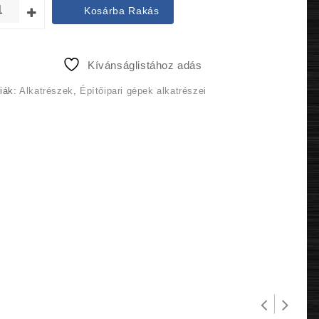
was:
is:
Kosárba Rakás
23
22
750 Ft.
563 Ft.
Kívánságlistához adás
iák:
Alkatrészek
,
Építőipari gépek alkatrészei