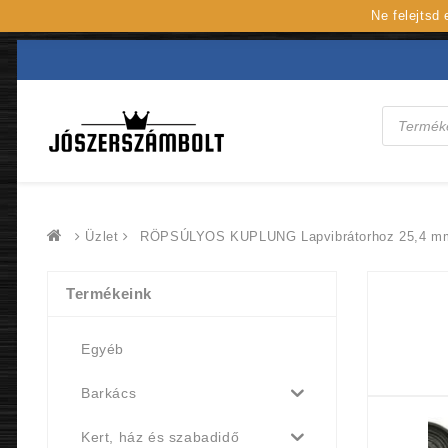
Ne felejtsd
Products
search
Üzlet
RÖPSÚLYOS KUPLUNG Lapvibrátorhoz 25,4 mm t
Termékeink
Egyéb
Barkács
Kert, ház és szabadidő