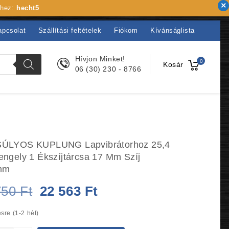
khez:
hecht5
apcsolat
Szállítási feltételek
Fiókom
Kívánságlista
Hívjon Minket!
0
Kosár
06 (30) 230 - 8766
ÚLYOS KUPLUNG Lapvibrátorhoz 25,4
ngely 1 Ékszíjtárcsa 17 Mm Szíj
mm
Original
Current
750
Ft
22 563
Ft
price
price
sre (1-2 hét)