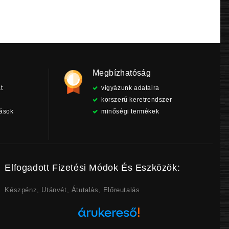
Megbízhatóság
t
vigyázunk adataira
korszerű keretrendszer
tások
minőségi termékek
Elfogadott Fizetési Módok És Eszközök:
Készpénz, Utánvét, Átutalás, Előreutalás