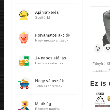
Ajánlatkérés
Segítünk!
Folyamatos akciók
Nagy megtakarítások
14 napos elállás
Pénzvisszatérítés
Or
3 490
Ft
p
w
Nagy választék
Ez is 
3
Több ezer termék
4
Minőség
Elismert márkák