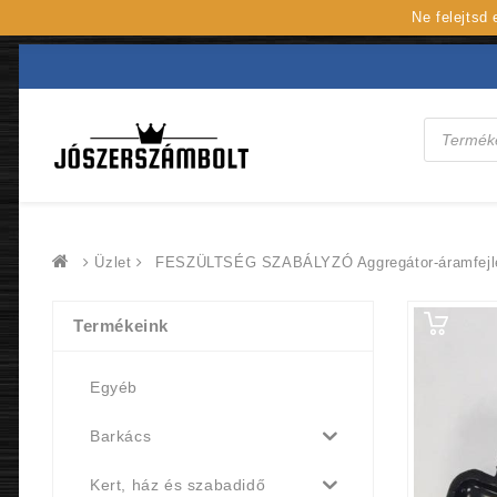
Ne felejtsd
Products
search
Üzlet
FESZÜLTSÉG SZABÁLYZÓ Aggregátor-áramfejle
Termékeink
Egyéb
Barkács
Kert, ház és szabadidő