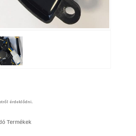
etről érdeklődni.
dó Termékek