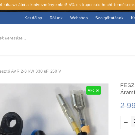
 el kihasználni a kedvezményeinket! 5%-os kuponkód hecht termékein
Kezdőlap
Rólunk
Webshop
Szolgáltatások
K
sztő AVR 2-3 kW 330 uF 250 V
FESZ
Akció!
Áramf
2 9