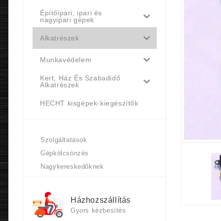
Építőipari, ipari és
nagyipari gépek
Alkatrészek
Munkavédelem
Kert, Ház És Szabadidő
Alkatrészek
HECHT kisgépek-kiegészítők
Szolgáltatások
Gépkölcsönzés
Nagykereskedőknek
Házhozszállítás
Gyors kézbesítés