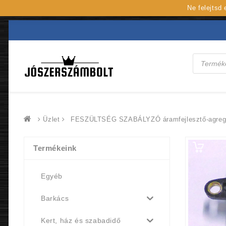
Ne felejtsd
Products
search
Üzlet
FESZÜLTSÉG SZABÁLYZÓ áramfejlesztő-agreg
Termékeink
Egyéb
Barkács
Kert, ház és szabadidő