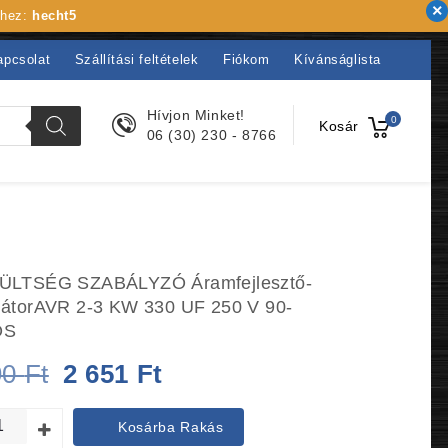
khez:
hecht5
apcsolat
Szállítási feltételek
Fiókom
Kívánságlista
Hívjon Minket!
0
Kosár
06 (30) 230 - 8766
ÜLTSÉG SZABÁLYZÓ Áramfejlesztő-
átorAVR 2-3 KW 330 UF 250 V 90-
OS
Original
Current
90
Ft
2 651
Ft
price
price
Kosárba Rakás