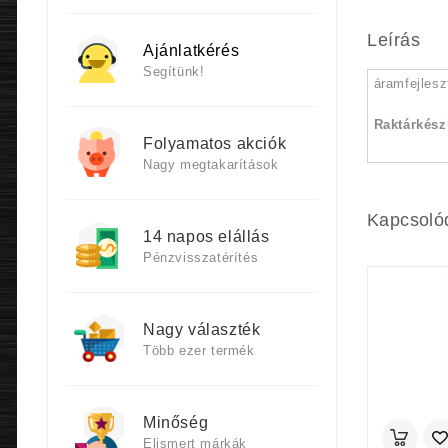
Leírás
Ajánlatkérés
Segítünk!
áramfejles
Raktárkész
Folyamatos akciók
Nagy megtakarítások
Kapcsoló
14 napos elállás
Pénzvisszatérítés
Nagy választék
Több ezer termék
Minőség
Elismert márkák