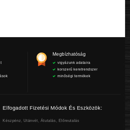
was:
is:
was:
is:
5
5
4
4
990 Ft.
290 Ft.
990 Ft.
790 Ft.
Megbízhatóság
t
vigyázunk adataira
korszerű keretrendszer
tások
minőségi termékek
Elfogadott Fizetési Módok És Eszközök:
Készpénz, Utánvét, Átutalás, Előreutalás