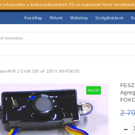
 el kihasználni a kedvezményeinket! 5%-os kuponkód hecht termékein
Kezdőlap
Rólunk
Webshop
Szolgáltatások
K
átorAVR 2-3 kW 330 uF 250 V 90-FOKOS
FESZ
Akció!
Agreg
FOK
2 7