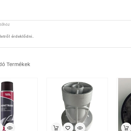
ztőhöz
letről érdeklődni.
dó Termékek