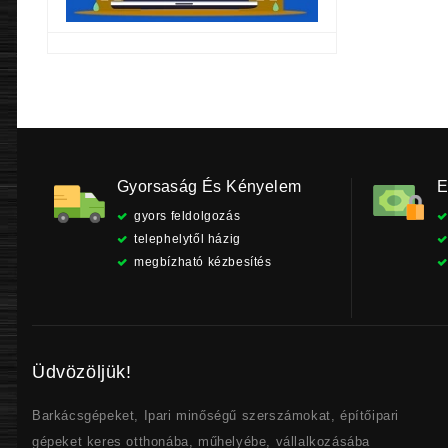
9
Gyorsaság És Kényelem
E
gyors feldolgozás
telephelytől házig
megbízható kézbesítés
Üdvözöljük!
Barkácsgépeket, Ipari minőségű szerszámokat, építőipari
gépeket keres otthonába, műhelyébe, vállalkozásába