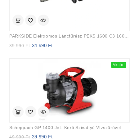
PARKSIDE Elektromos Láncfűrész PEKS 1600 C3 1600w
34 990
Ft
Original
Current
39 990
Ft
price
price
was:
is:
39
34
Akció!
990 Ft.
990 Ft.
Scheppach GP 1400 Jet- Kerti Szivattyú Vízszűrővel
39 990
Ft
Original
Current
49 990
Ft