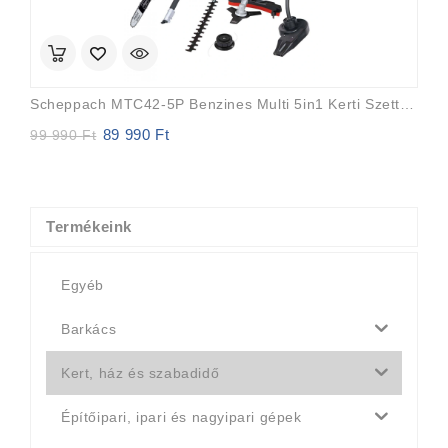
Scheppach MTC42-5P Benzines Multi 5in1 Kerti Szett (fűkasza, Bozótvágó, Ágvágó, Sövényvágó,lombfuvó
89 990
Ft
Original
Current
99 990
Ft
price
price
was:
is:
99
89
990 Ft.
990 Ft.
Termékeink
Egyéb
Barkács
Kert, ház és szabadidő
Építőipari, ipari és nagyipari gépek