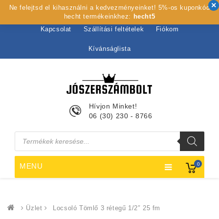
Ne felejtsd el kihasználni a kedvezményeinket! 5%-os kuponkód
Kezdőlap
Rólunk
Webshop
Szolgáltatások
hecht termékeinkhez:
hecht5
Kapcsolat
Szállítási feltételek
Fiókom
Kívánságlista
Hívjon Minket!
06 (30) 230 - 8766
Products
search
0
MENU
Üzlet
Locsoló Tömlő 3 rétegű 1/2″ 25 fm