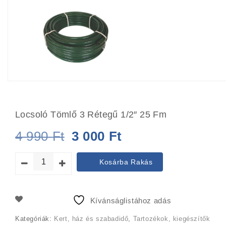
Locsoló Tömlő 3 Rétegű 1/2″ 25 Fm
Original
Current
4 990
Ft
3 000
Ft
price
price
Kosárba Rakás
was:
is:
4
3
Kívánságlistához adás
990 Ft.
000 Ft.
Kategóriák:
Kert, ház és szabadidő
,
Tartozékok, kiegészítők