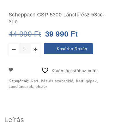
Scheppach CSP 5300 Láncfűrész 53cc-
3Le
Original
Current
44 990
Ft
39 990
Ft
price
price
Kosárba Rakás
was:
is:
44
39
Kívánságlistához adás
990 Ft.
990 Ft.
Kategóriák:
Kert, ház és szabadidő
,
Kerti gépek
,
Láncfűrészek, élezők
Leírás