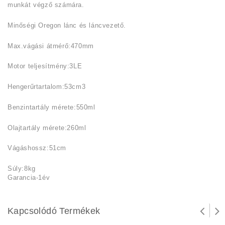
munkát végző számára.
Minőségi Oregon lánc és láncvezető.
Max.vágási átmérő:470mm
Motor teljesítmény:3LE
Hengerűrtartalom:53cm3
Benzintartály mérete:550ml
Olajtartály mérete:260ml
Vágáshossz:51cm
Súly:8kg
Garancia-1év
Kapcsolódó Termékek