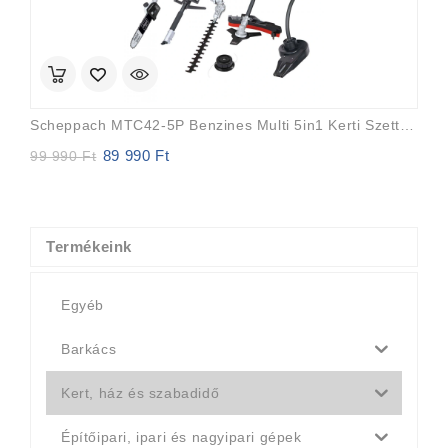
Scheppach MTC42-5P Benzines Multi 5in1 Kerti Szett (fűkasza, Bozótvágó, Ágvágó, Sövényvágó,lombfuvó
89 990
Ft
Original
Current
99 990
Ft
price
price
was:
is:
99
89
990 Ft.
990 Ft.
Termékeink
Egyéb
Barkács
Kert, ház és szabadidő
Építőipari, ipari és nagyipari gépek