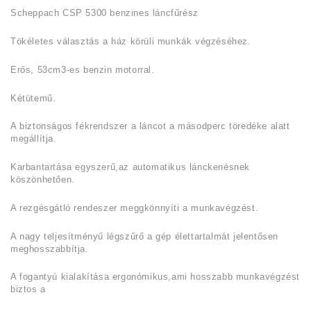
Scheppach CSP 5300 benzines láncfűrész
Tökéletes választás a ház körüli munkák végzéséhez.
Erős, 53cm3-es benzin motorral.
Kétütemű.
A biztonságos fékrendszer a láncot a másodperc töredéke alatt
megállítja.
Karbantartása egyszerű,az automatikus lánckenésnek
köszönhetően.
A rezgésgátló rendeszer meggkönnyíti a munkavégzést.
A nagy teljesítményű légszűrő a gép élettartalmát jelentősen
meghosszabbítja.
A fogantyú kialakítása ergonómikus,ami hosszabb munkavégzést
biztos a