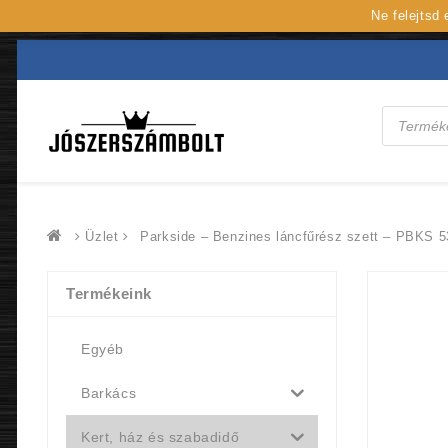
Ne felejtsd
Products
search
Üzlet
Parkside – Benzines láncfűrész szett – PBKS 5
Termékeink
Egyéb
Barkács
Kert, ház és szabadidő