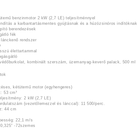
 ütemű benzinmotor 2 kW (2,7 LE) teljesítménnyel
indítás a karbantartásmentes gyújtásnak és a húzózsinóros indítókna
apító berendezések
átló fék
 lánckenő rendszer
v
sszú élettartammal
ogásgátló
védőburkolat, kombinált szerszám, üzemanyag-keverő palack, 500 ml 
tok
téses, kétütemű motor (egyhengeres)
t: 53 cm³
ljesítmény: 2 kW (2,7 LE)
rdulatszám (vezetőlemezzel és lánccal): 11 500/perc.
z: 44 cm
besség: 22,1 m/s
 0,325″ -72szemes