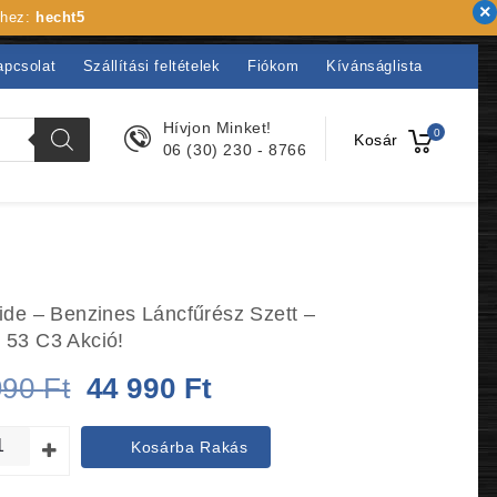
khez:
hecht5
apcsolat
Szállítási feltételek
Fiókom
Kívánságlista
Hívjon Minket!
0
Kosár
06 (30) 230 - 8766
ide – Benzines Láncfűrész Szett –
53 C3 Akció!
Original
Current
990
Ft
44 990
Ft
price
price
Kosárba Rakás
was:
is: