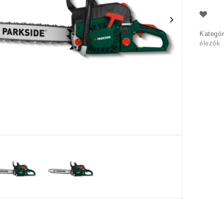
Kategó
élezők