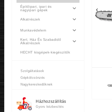
Építőipari, ipari és
nagyipari gépek
Alkatrészek
Munkavédelem
Kert, Ház És Szabadidő
Alkatrészek
HECHT kisgépek-kiegészítők
Szolgáltatások
Gépkölcsönzés
Nagykereskedőknek
Házhozszállítás
Gyors kézbesítés