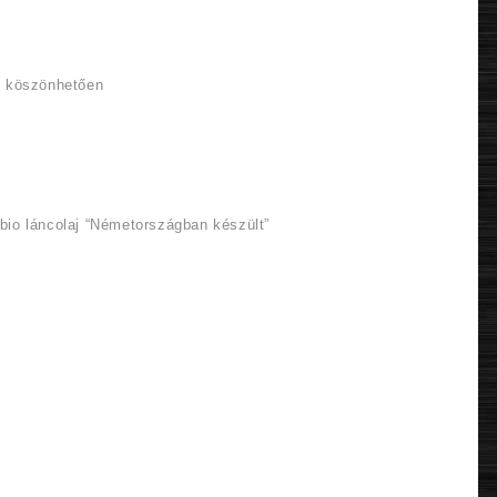
k köszönhetően
bio láncolaj “Németországban készült”