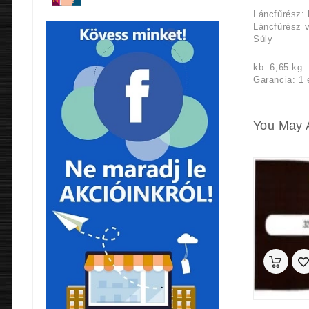
Láncfűrész: 
Láncfűrész v
Súly
kb. 6,65 kg
Garancia: 1 
You May 