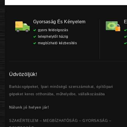
Gyorsaság És Kényelem
E
gyors feldolgozás
telephelytől házig
megbízható kézbesítés
Üdvözöljük!
Barkácsgépeket, Ipari minőségű szerszámokat, építőipari
gépeket keres otthonába, műhelyébe, vállalkozásába
Nálunk jó helyen jár!
SZAKÉRTELEM – MEGBÍZHATÓSÁG – GYORSASÁG –