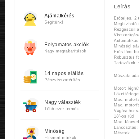
Leírás
Ajánlatkérés
Erőteljes, 2
Segítünk!
Megbízható 
Rezgéscsill
Visszarúgásg
Automatikus
Folyamatos akciók
Minőségi sá
Nagy megtakarítások
Erős lánc ho
Robusztus f
Tartozékok: 
14 napos elállás
Műszaki ada
Pénzvisszatérítés
Motor: léghű
Lökettérfoga
Max. motorte
Nagy választék
Max. motorfo
Több ezer termék
Vágási hoss
18″-os rúd
Max. láncse
Láncosztás:
Minőség
Méretek
Elismert márkák