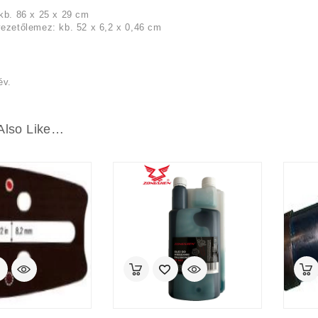
kb. 86 x 25 x 29 cm
ezetőlemez: kb. 52 x 6,2 x 0,46 cm
év.
Also Like…