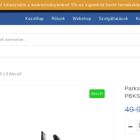
 el kihasználni a kedvezményeinket! 5%-os kuponkód hecht termékein
Kezdőlap
Rólunk
Webshop
Szolgáltatások
K
3 c3 Akció!
Parks
Akció!
PBKS 
49 