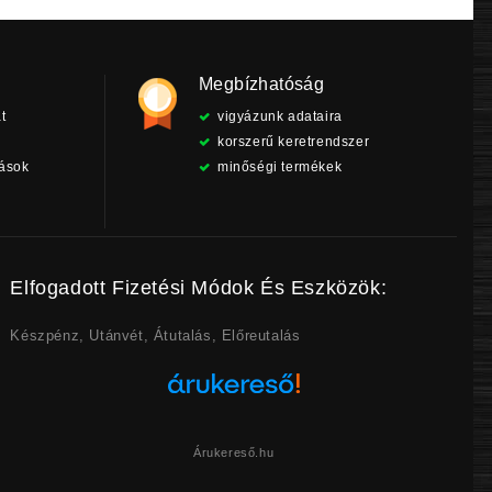
Megbízhatóság
t
vigyázunk adataira
korszerű keretrendszer
tások
minőségi termékek
Elfogadott Fizetési Módok És Eszközök:
Készpénz, Utánvét, Átutalás, Előreutalás
Árukereső.hu