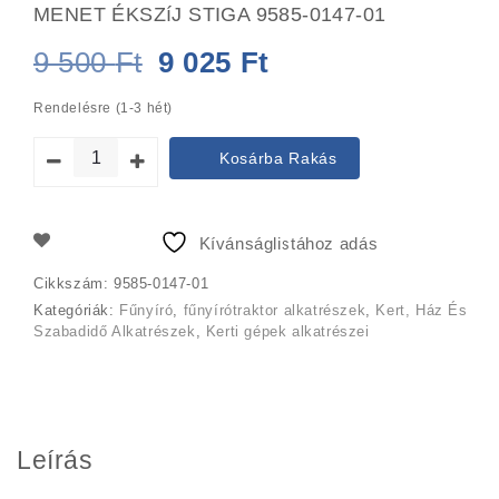
MENET ÉKSZíJ STIGA 9585-0147-01
Original
Current
9 500
Ft
9 025
Ft
price
price
Rendelésre (1-3 hét)
was:
is:
Kosárba Rakás
9
9
500 Ft.
025 Ft.
Kívánságlistához adás
Cikkszám:
9585-0147-01
Kategóriák:
Fűnyíró
,
fűnyírótraktor alkatrészek
,
Kert, Ház És
Szabadidő Alkatrészek
,
Kerti gépek alkatrészei
Leírás