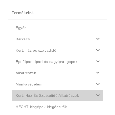
150 Ft.
143 Ft.
Termékeink
Egyéb
Barkács
Kert, ház és szabadidő
Építőipari, ipari és nagyipari gépek
Alkatrészek
Munkavédelem
Kert, Ház És Szabadidő Alkatrészek
HECHT kisgépek-kiegészítők