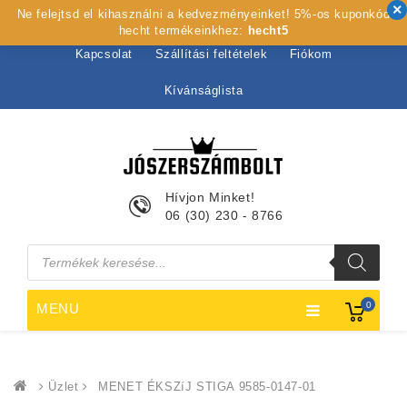
Ne felejtsd el kihasználni a kedvezményeinket! 5%-os kuponkód
Kezdőlap
Rólunk
Webshop
Szolgáltatások
hecht termékeinkhez:
hecht5
Kapcsolat
Szállítási feltételek
Fiókom
Kívánságlista
Hívjon Minket!
06 (30) 230 - 8766
Products
search
0
MENU
Üzlet
MENET ÉKSZíJ STIGA 9585-0147-01