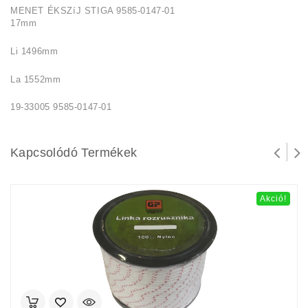
MENET ÉKSZíJ STIGA 9585-0147-01
17mm
Li 1496mm
La 1552mm
19-33005 9585-0147-01
Kapcsolódó Termékek
Akció!