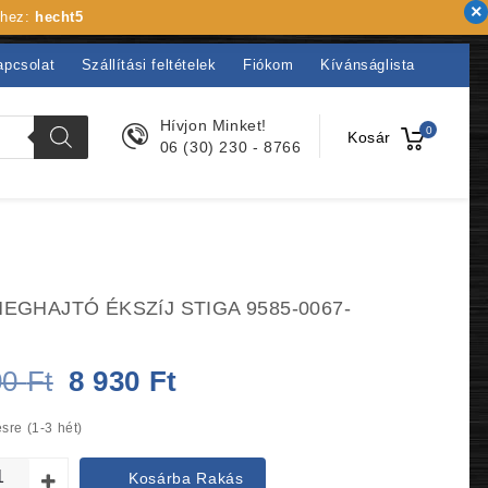
khez:
hecht5
apcsolat
Szállítási feltételek
Fiókom
Kívánságlista
Hívjon Minket!
0
Kosár
06 (30) 230 - 8766
EGHAJTÓ ÉKSZíJ STIGA 9585-0067-
Original
Current
00
Ft
8 930
Ft
price
price
sre (1-3 hét)
was:
is:
Kosárba Rakás