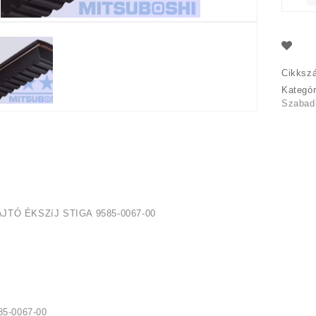
Cikksz
Kategó
Szabadi
TÓ ÉKSZíJ STIGA 9585-0067-00
85-0067-00