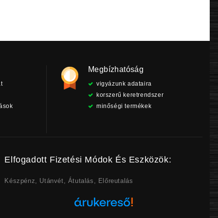
Megbízhatóság
t
vigyázunk adataira
korszerű keretrendszer
tások
minőségi termékek
Elfogadott Fizetési Módok És Eszközök:
Készpénz, Utánvét, Átutalás, Előreutalás