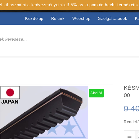
 el kihasználni a kedvezményeinket! 5%-os kuponkód hecht termékein
Kezdőlap
Rólunk
Webshop
Szolgáltatások
K
KÉSM
Akció!
00
9 4
Rendelé