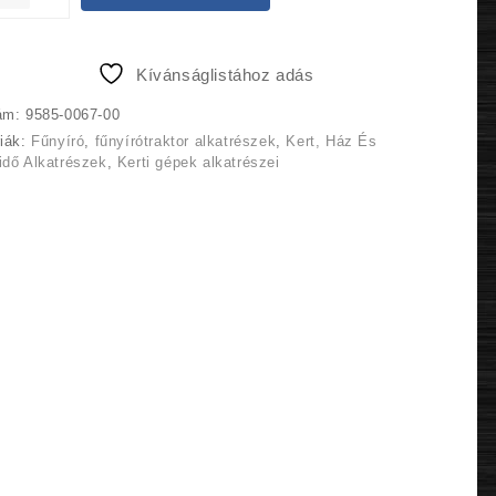
9
8
400 Ft.
930 Ft.
Kívánságlistához adás
ám:
9585-0067-00
riák:
Fűnyíró
,
fűnyírótraktor alkatrészek
,
Kert, Ház És
dő Alkatrészek
,
Kerti gépek alkatrészei