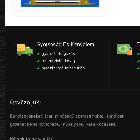
Gyorsaság És Kényelem
E
gyors feldolgozás
telephelytől házig
megbízható kézbesítés
Üdvözöljük!
Barkácsgépeket, Ipari minőségű szerszámokat, építőipari
gépeket keres otthonába, műhelyébe, vállalkozásába
Nálunk jó helyen jár!