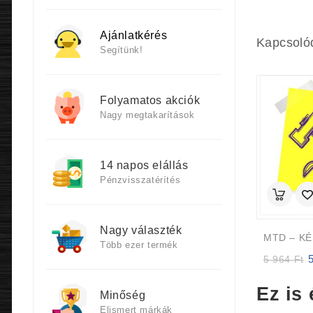
Ajánlatkérés
Kapcsoló
Segítünk!
Folyamatos akciók
Nagy megtakarítások
14 napos elállás
Pénzvisszatérítés
Nagy választék
Több ezer termék
Or
5 964
Ft
p
w
Ez is 
Minőség
5
9
Elismert márkák