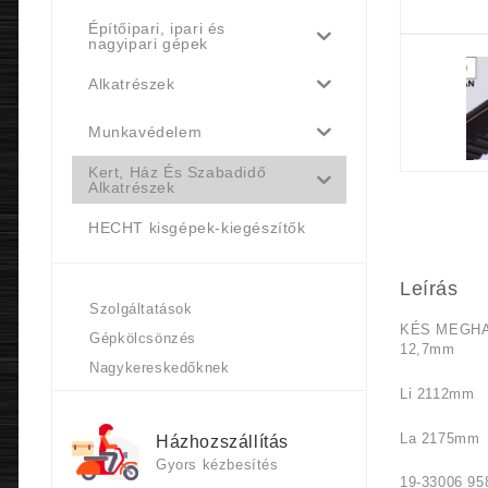
Építőipari, ipari és
nagyipari gépek
Alkatrészek
Munkavédelem
Kert, Ház És Szabadidő
Alkatrészek
HECHT kisgépek-kiegészítők
Leírás
Szolgáltatások
KÉS MEGHAJ
Gépkölcsönzés
12,7mm
Nagykereskedőknek
Li 2112mm
La 2175mm
Házhozszállítás
Gyors kézbesítés
19-33006 95