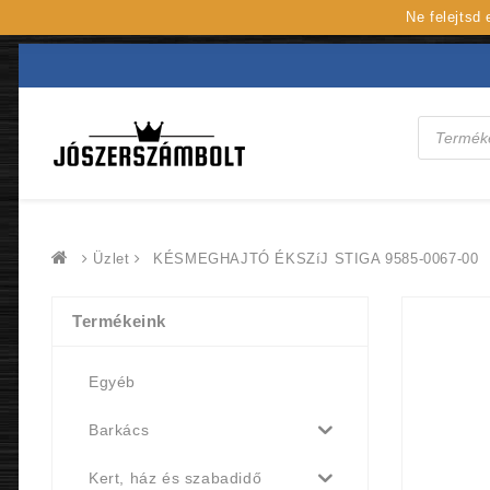
Ne felejtsd
Products
search
Üzlet
KÉSMEGHAJTÓ ÉKSZíJ STIGA 9585-0067-00
Termékeink
Egyéb
Barkács
Kert, ház és szabadidő